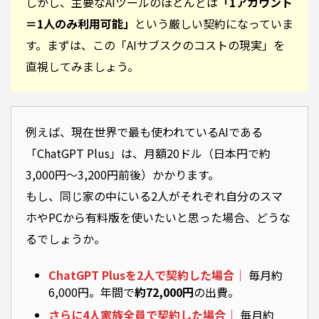
しかし、主要なAIツールのほとんどは
「1アカウント
＝1人のみ利用可能」
という厳しい契約になっていま
す。まずは、この「AIサブスクのコストの現実」を
直視してみましょう。
例えば、現在世界で最も使われているAIである
「ChatGPT Plus」は、月額20ドル（日本円で約
3,000円〜3,200円前後）かかります。
もし、同じ家の中にいる2人がそれぞれ自分のスマ
ホやPCから有料版を使いたいと思った場合、どうな
るでしょうか。
ChatGPT Plusを2人で契約した場合｜
毎月約
6,000円。年間で
約72,000円
の出費。
さらに4人家族全員で契約した場合｜
毎月約