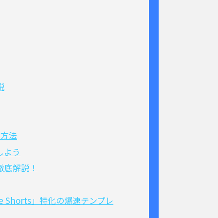
説
る方法
しよう
徹底解説！
be Shorts」特化の爆速テンプレ