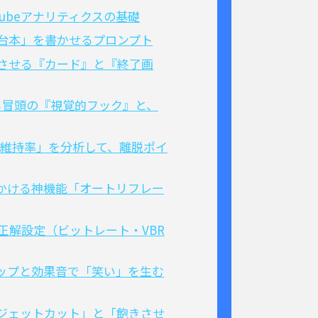
ubeアナリティクスの基礎
be台本」を書かせるプロンプト
増させる『カード』と『終了画
る冒頭の『視覚的フック』と、
視聴維持率」を分析して、離脱ポイ
いかける神機能「オートリフレー
正解設定（ビットレート・VBR
ロップと効果音で「笑い」を生む
ジェットカット」と「飽きさせ