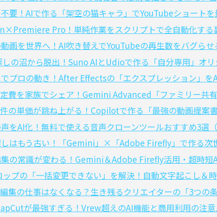
し不要！AIで作る「架空の猫キャラ」でYouTubeショート
hon×Premiere Pro！単純作業をスクリプトで全自動化す
の動画を世界へ！AI吹き替えでYouTubeの再生数をバグら
M探しの沼から脱出！Suno AIとUdioで作る「自分専用」オ
でプロの動き！After Effectsの「エクスプレッション」
固定費を家族でシェア！Gemini Advanced「ファミリー
件の単価が跳ね上がる！Copilotで作る「最強の動画提案
声をAI化！無料で使える音声クローンツールおすすめ3選（Ele
しはもう古い！「Gemini」×「Adobe Firefly」で
集の常識が変わる！Gemini＆Adobe Firefly活用・超時
ro】テロップの「一括変更できない」を解決！自動文字起こし＆
で動画編集の仕事はなくなる？生き残るクリエイターの「3つの
版CapCutが最強すぎる！Vrew超えのAI機能と商用利用の