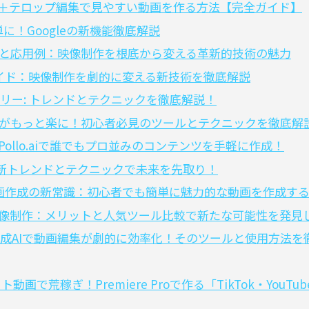
 字幕＋テロップ編集で見やすい動画を作る方法【完全ガイド】
単に！Googleの新機能徹底解説
識と応用例：映像制作を根底から変える革新的技術の魅力
い方ガイド：映像制作を劇的に変える新技術を徹底解説
リー: トレンドとテクニックを徹底解説！
作がもっと楽に！初心者必見のツールとテクニックを徹底解
Pollo.aiで誰でもプロ並みのコンテンツを手軽に作成！
 最新トレンドとテクニックで未来を先取り！
した動画作成の新常識：初心者でも簡単に魅力的な動画を作成す
映像制作：メリットと人気ツール比較で新たな可能性を発見
成AIで動画編集が劇的に効率化！そのツールと使用方法を
動画で荒稼ぎ！Premiere Proで作る「TikTok・YouTu