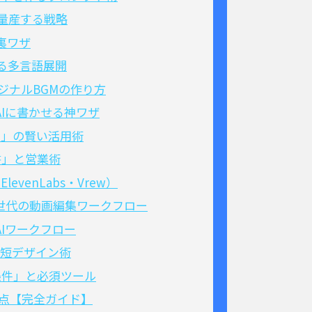
を量産する戦略
る裏ワザ
せる多言語展開
リジナルBGMの作り方
をAIに書かせる神ワザ
共有」の賢い活用術
書」と営業術
venLabs・Vrew）
作る次世代の動画編集ワークフロー
短AIワークフロー
時短デザイン術
条件」と必須ツール
注意点【完全ガイド】