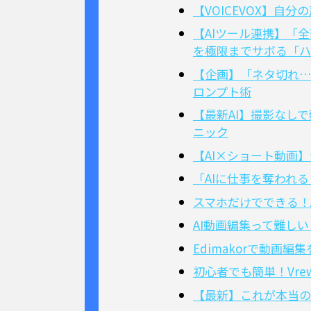
【VOICEVOX】
【AIツール連携】「全部
を極限までサボる「ハ
【企画】「ネタ切れ…」
ロンプト術
【最新AI】撮影なしで
ニック
【AI×ショート動画
「AIに仕事を奪われ
スマホだけでできる！
AI動画編集って難しい
Edimakorで動画
初心者でも簡単！Vr
【最新】これが本当の時