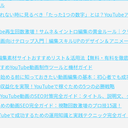
ル
れない時に見るべき「たった1つの数字」とは？YouTub
Tube再生回数激増！サムネ＆イントロ編集の黄金ルール｜
be動画向けテロップ入門｜編集スキルUPのデザイン＆アニ
！動画編集素材サイトおすすめリスト＆活用法【無料・有料を徹
めYouTube動画制作ツールと機材ガイド
ネルを始める前に知っておきたい動画編集の基本：初心者でも
益化を実現！YouTubeで稼ぐための5つの必勝戦略
YouTube動画のSEO対策完全ガイド：タイトル、説明文
るための動画SEO完全ガイド：視聴回数激増のプロ技15選！
uTubeで成功するための運用知識と実践テクニック完全ガイ