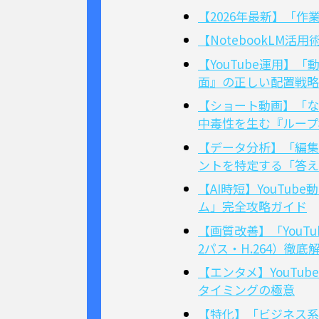
【2026年最新】「作
【NotebookLM
【YouTube運用
面』の正しい配置戦略
【ショート動画】「な
中毒性を生む『ループ
【データ分析】「編集し
ントを特定する「答え
【AI時短】YouT
ム」完全攻略ガイド
【画質改善】「You
2パス・H.264）徹底
【エンタメ】YouT
タイミングの極意
【特化】「ビジネス系