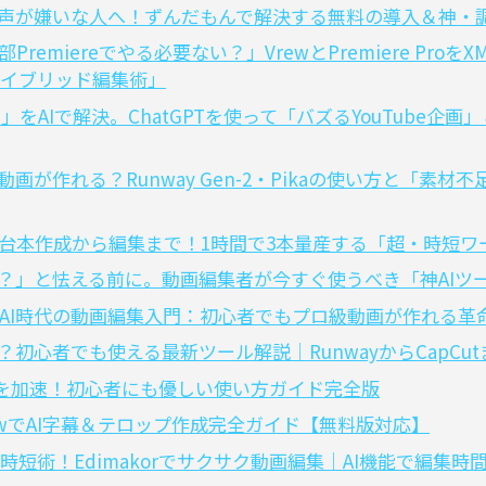
自分の声が嫌いな人へ！ずんだもんで解決する無料の導入＆神・
Premiereでやる必要ない？」VrewとPremiere Pr
イブリッド編集術」
をAIで解決。ChatGPTを使って「バズるYouTube企
動画が作れる？Runway Gen-2・Pikaの使い方と「素
】台本作成から編集まで！1時間で3本量産する「超・時短
る？」と怯える前に。動画編集者が今すぐ使うべき「神AIツ
AI時代の動画編集入門：初心者でもプロ級動画が作れる革
？初心者でも使える最新ツール解説｜RunwayからCapCu
編集を加速！初心者にも優しい使い方ガイド完全版
ewでAI字幕＆テロップ作成完全ガイド【無料版対応】
短術！Edimakorでサクサク動画編集｜AI機能で編集時