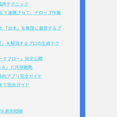
調声テクニック
oをXMLで連携させて、テロップ作業
画」と「台本」を無限に量産するプ
材不足」を解消するプロの生成テク
ワークフロー」完全公開
ール」と共存戦略
命的アプリ完全ガイド
tまで完全ガイド
間を劇的短縮