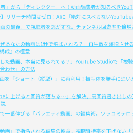
業者」から「ディレクター」へ！動画編集者が知るべきYouT
活用術】リサーチ時間はゼロ！AIに「絶対にスベらないYouTu
】「動画の最後」で視聴者を逃がすな。チャンネル回遊率を倍
ぜあなたの動画は1秒で飛ばされる？」再生数を爆増させ
構成』の極意
た動画、本当に見られてる？」YouTube Studioで「
合わせ」の方法
ube動画を「ショート（縦型）」に再利用！被写体を勝手に追
Tubeに上げると画質が落ちる…」を解決。高画質書き出しの
解説
ubeで一番伸びる「バラエティ動画」の編集術。ツッコミテ
動画」で指名される編集の極意。視聴維持率を下げない「