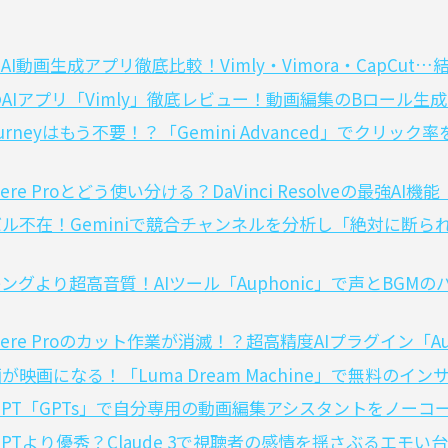
AI動画生成アプリ徹底比較！Vimly・Vimora・CapCu
のAIアプリ「Vimly」徹底レビュー！動画編集のBロール生
journeyはもう不要！？「Gemini Advanced」でク
iere Proとどう使い分ける？DaVinci Resolveの最強
イバル不在！Geminiで競合チャンネルを分析し「絶対に断
キングより超高音質！AIツール「Auphonic」で声とBG
miere Proのカット作業が消滅！？超高精度AIプラグイン「A
画が映画になる！「Luma Dream Machine」で無料の
atGPT「GPTs」で自分専用の動画編集アシスタントをノーコ
atGPTより優秀？Claude 3で視聴者の感情を揺さぶるエモ