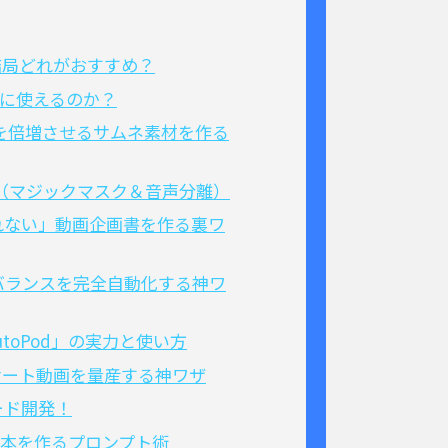
t…結局どれがおすすめ？
成に使えるのか？
リック率を倍増させるサムネ素材を作る
AI機能（マジックマスク＆音声分離）
られない」動画企画書を作る裏ワ
Mのバランスを完全自動化する神ワ
utoPod」の実力と使い方
インサート動画を量産する神ワザ
ード開発！
い台本を作るプロンプト術