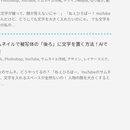
,
Photoshop
,
YouTube
,
サムネイル作成
,
デザイン時短術
,
切り抜き
,
動
字が被って、顔が見えないにゃ…」 「ねぇひろぼー！ YouTube
んだけど、どうしても文字を大きく入れたいのにゃ。 でも文字を
の ...
】サムネイルで被写体の「後ろ」に文字を置く方法！AIで
技
ル
,
Photoshop
,
YouTube
,
サムネイル作成
,
デザイン
,
レイヤーマスク
,
berのサムネ、どうやってるの？ 「ねぇひろぼー、YouTubeのサムネ
、文字を入れるスペースが全然ないの！ 人物の顔を大きくすると
..