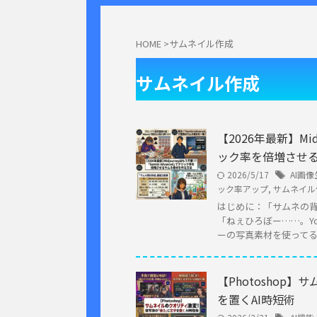
HOME
>
サムネイル作成
サムネイル作成
【2026年最新】Mid
ック率を倍増させ
2026/5/17
AI画
ック率アップ
,
サムネイル
はじめに：「サムネの
「ねぇひろぼー……。Y
ーの写真素材を使ってるん
【Photosho
を置くAI時短術