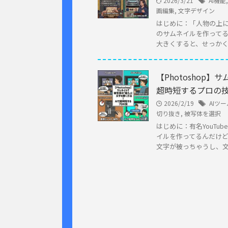
2026/3/21
AI機能
画編集
,
文字デザイン
はじめに：「人物の上に文
のサムネイルを作ってる
大きくすると、せっかくの私
【Photoshop
超時短するプロの
2026/2/19
AIツー
切り抜き
,
被写体を選択
はじめに：有名YouTu
イルを作ってるんだけど
文字が被っちゃうし、文 .