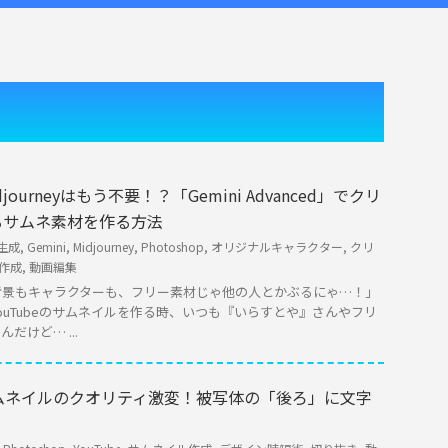
journeyはもう不要！？「Gemini Advanced」でクリ
るサムネ素材を作る方法
像生成
,
Gemini
,
Midjourney
,
Photoshop
,
オリジナルキャラクター
,
クリ
作成
,
動画編集
背景もキャラクターも、フリー素材じゃ他の人とかぶるにゃ…！」
ouTubeのサムネイルを作る時、いつも『いらすとや』さんやフリ
だけど… ...
p】サムネイルのクオリティ激変！被写体の「後ろ」に文字