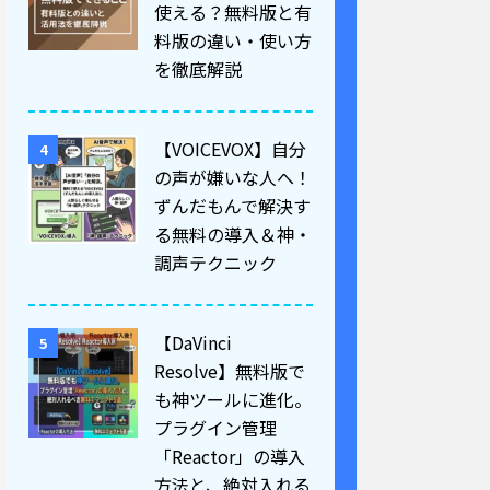
使える？無料版と有
料版の違い・使い方
を徹底解説
【VOICEVOX】自分
4
の声が嫌いな人へ！
ずんだもんで解決す
る無料の導入＆神・
調声テクニック
【DaVinci
5
Resolve】無料版で
も神ツールに進化。
プラグイン管理
「Reactor」の導入
方法と、絶対入れる