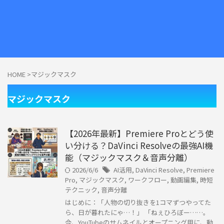
HOME
>
マジックマスク
マジックマスク
【2026年最新】Premiere Proとどう使
い分ける？DaVinci Resolveの最強AI機
能（マジックマスク＆音声分離）
2026/6/6
AI活用
,
DaVinci Resolve
,
Premiere
Pro
,
マジックマスク
,
ワークフロー
,
動画編集
,
時短
テクニック
,
音声分離
はじめに：「人物の切り抜きを1コマずつやってた
ら、日が暮れたにゃ…！」 「ねぇひろぼー……。
今、YouTubeのサムネイルとオープニング用に、動