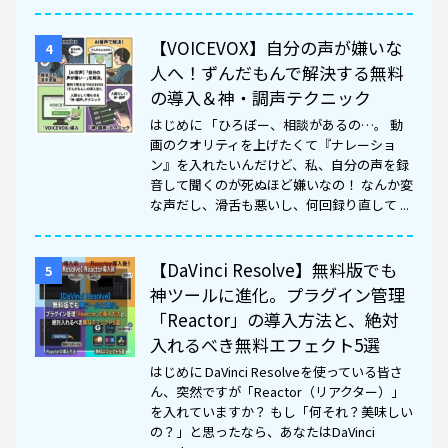
【VOICEVOX】自分の声が嫌いな
4
人へ！ずんだもんで解決する無料
の導入＆神・調声テクニック
はじめに 「ひろぼー、相談があるの…。 動
画のクオリティを上げたくて『ナレーショ
ン』を入れたいんだけど、私、自分の声を録
音して聞くのが死ぬほど嫌いなの！ なんか変
な声だし、滑舌も悪いし、何回録り直して ...
【DaVinci Resolve】無料版でも
5
神ツールに進化。プラグイン管理
「Reactor」の導入方法と、絶対
入れるべき無料エフェクト5選
はじめに DaVinci Resolveを使っている皆さ
ん、突然ですが「Reactor（リアクター）」
を入れていますか？ もし「何それ？美味しい
の？」と思ったなら、あなたはDaVinci