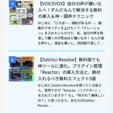
【VOICEVOX】自分の声が嫌いな
4
人へ！ずんだもんで解決する無料
の導入＆神・調声テクニック
はじめに 「ひろぼー、相談があるの…。 動
画のクオリティを上げたくて『ナレーショ
ン』を入れたいんだけど、私、自分の声を録
音して聞くのが死ぬほど嫌いなの！ なんか変
な声だし、滑舌も悪いし、何回録り直して ...
【DaVinci Resolve】無料版でも
5
神ツールに進化。プラグイン管理
「Reactor」の導入方法と、絶対
入れるべき無料エフェクト5選
はじめに DaVinci Resolveを使っている皆さ
ん、突然ですが「Reactor（リアクター）」
を入れていますか？ もし「何それ？美味しい
の？」と思ったなら、あなたはDaVinci
Resolv ...