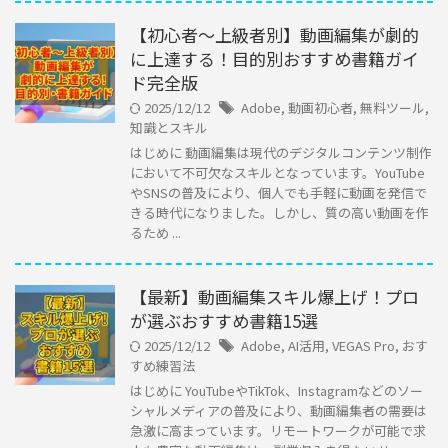
【初心者～上級者別】動画編集が劇的
に上達する！目的別おすすめ書籍ガイ
ド完全版
2025/12/12
Adobe
,
動画初心者
,
無料ツール
,
知識とスキル
はじめに 動画編集は現代のデジタルコンテンツ制作
において不可欠なスキルとなっています。YouTube
やSNSの普及により、個人でも手軽に動画を発信で
きる時代になりました。しかし、質の高い動画を作
るため ...
【最新】動画編集スキル爆上げ！プロ
が選ぶおすすめ書籍15選
2025/12/12
Adobe
,
AI活用
,
VEGAS Pro
,
おす
すめ練習法
はじめに YouTubeやTikTok、Instagramなどのソー
シャルメディアの普及により、動画編集者の需要は
急激に高まっています。リモートワークが可能で求