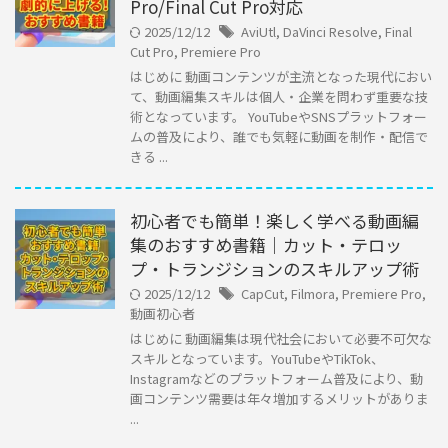
Pro/Final Cut Pro対応
2025/12/12
AviUtl
,
DaVinci Resolve
,
Final
Cut Pro
,
Premiere Pro
はじめに 動画コンテンツが主流となった現代におい
て、動画編集スキルは個人・企業を問わず重要な技
術となっています。 YouTubeやSNSプラットフォー
ムの普及により、誰でも気軽に動画を制作・配信で
きる ...
初心者でも簡単！楽しく学べる動画編
集のおすすめ書籍｜カット・テロッ
プ・トランジションのスキルアップ術
2025/12/12
CapCut
,
Filmora
,
Premiere Pro
,
動画初心者
はじめに 動画編集は現代社会において必要不可欠な
スキルとなっています。YouTubeやTikTok、
Instagramなどのプラットフォーム普及により、動
画コンテンツ需要は年々増加するメリットがありま
...