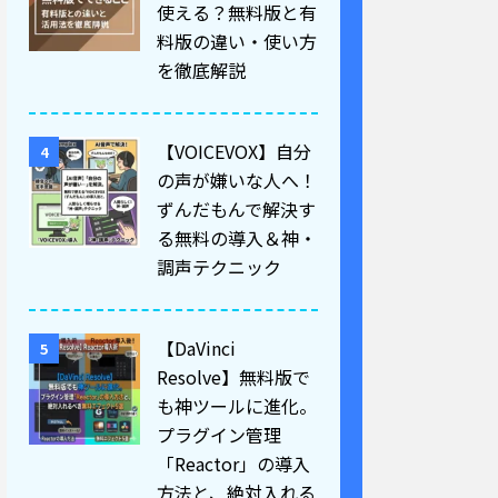
使える？無料版と有
料版の違い・使い方
を徹底解説
【VOICEVOX】自分
4
の声が嫌いな人へ！
ずんだもんで解決す
る無料の導入＆神・
調声テクニック
【DaVinci
5
Resolve】無料版で
も神ツールに進化。
プラグイン管理
「Reactor」の導入
方法と、絶対入れる