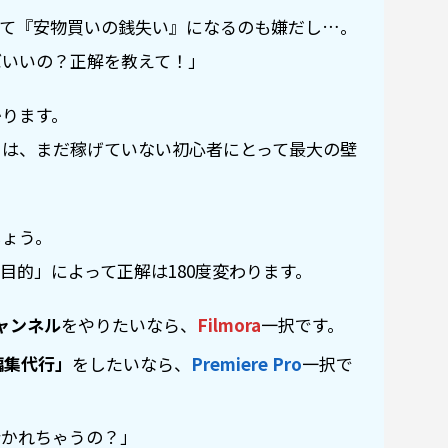
って『安物買いの銭失い』になるのも嫌だし…。
ばいいの？正解を教えて！」
かります。
」は、まだ稼げていない初心者にとって最大の壁
しょう。
目的」によって正解は180度変わります。
チャンネル
をやりたいなら、
Filmora
一択です。
編集代行」
をしたいなら、
Premiere Pro
一択で
分かれちゃうの？」