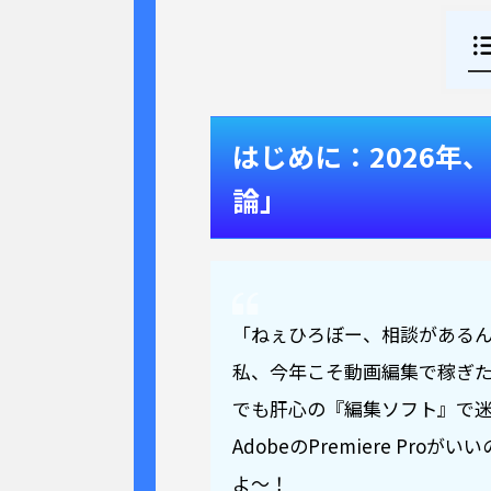
はじめに：2026年
論」
「ねぇひろぼー、相談がある
私、今年こそ動画編集で稼ぎ
でも肝心の『編集ソフト』で
AdobeのPremiere Pr
よ〜！