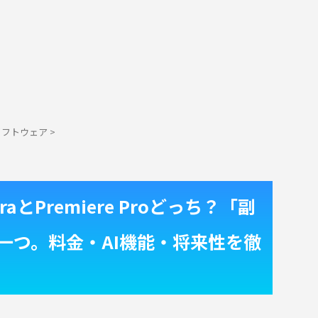
ソフトウェア
>
raとPremiere Proどっち？「副
一つ。料金・AI機能・将来性を徹