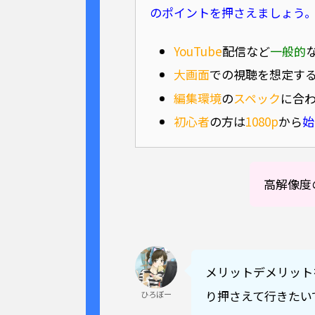
の
ポイント
を
押さえましょう
YouTube
配信など
一般的
大画面
での視聴を想定す
編集環境
の
スペック
に合
初心者
の方は
1080p
から
始
高解像度
メリットデメリット
り押さえて行きたい
ひろぼー