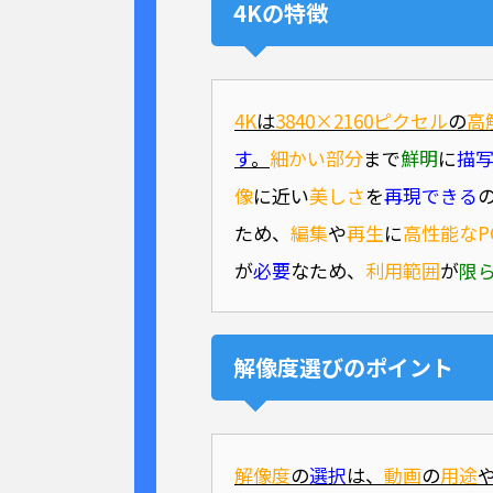
4Kの特徴
4K
は
3840×2160ピクセル
の
高
す
。
細かい部分
まで
鮮明
に
描
像
に近い
美しさ
を
再現できる
ため、
編集
や
再生
に
高性能なP
が
必要
なため、
利用範囲
が
限
解像度選びのポイント
解像度
の
選択
は、
動画
の
用途