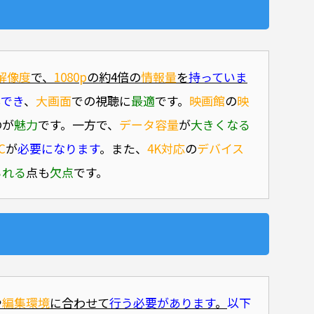
解像度
で、
1080p
の約4倍の
情報量
を
持っていま
写でき
、
大画面
での視聴に
最適
です。
映画館
の
映
のが
魅力
です。一方で、
データ容量
が
大きくなる
C
が
必要になります
。また、
4K対応
の
デバイス
られる
点も
欠点
です。
や
編集環境
に合わせて
行う必要があります
。
以下