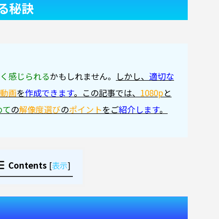
る秘訣
く感じられる
かもしれません。
しかし、
適切な
動画
を
作成できます
。
この記事では、
1080p
と
めて
の
解像度選び
の
ポイント
をご
紹介します
。
Contents
[
表示
]