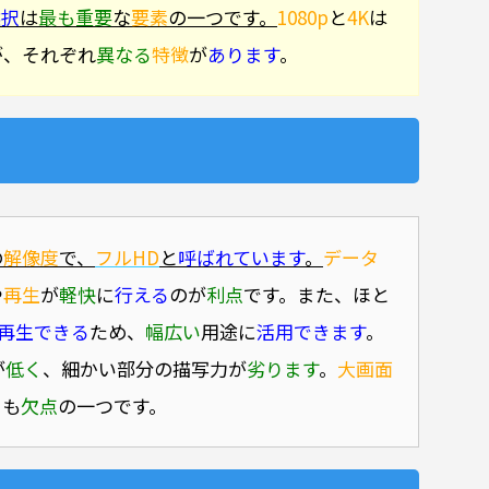
選択
は
最も重要
な
要素
の一つです。
1080p
と
4K
は
が、それぞれ
異なる
特徴
が
あります
。
の
解像度
で、
フルHD
と
呼ばれています
。
データ
や
再生
が
軽快
に
行える
のが
利点
です。また、ほと
再生できる
ため、
幅広い
用途に
活用できます
。
が
低く
、細かい部分の描写力が
劣ります
。
大画面
とも
欠点
の一つです。