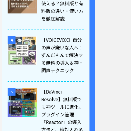
使える？無料版と有
料版の違い・使い方
を徹底解説
【VOICEVOX】自分
4
の声が嫌いな人へ！
ずんだもんで解決す
る無料の導入＆神・
調声テクニック
【DaVinci
5
Resolve】無料版で
も神ツールに進化。
プラグイン管理
「Reactor」の導入
方法と、絶対入れる