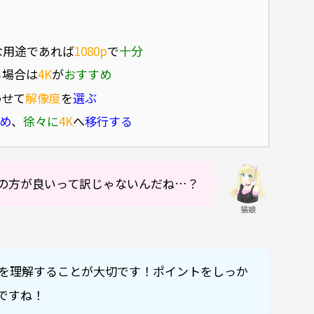
。
な用途であれば
1080p
で
十分
る場合は
4K
が
おすすめ
わせて
解像度
を
選ぶ
め
、
徐々に
4K
へ
移行する
の方が良いって訳じゃないんだね…？
猫娘
を理解することが大切です！ポイントをしっか
ですね！