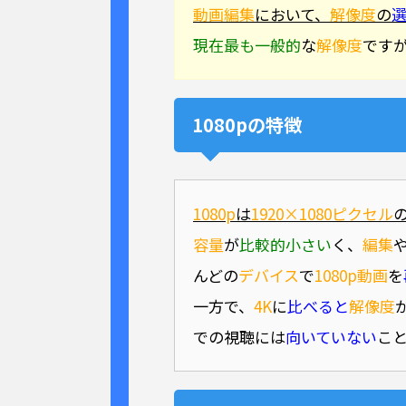
動画編集
において、
解像度
の
現在最も一般的
な
解像度
です
1080pの特徴
1080p
は
1920×1080ピクセル
容量
が
比較的小さい
く、
編集
んどの
デバイス
で
1080p動画
を
一方で、
4K
に
比べると
解像度
での視聴には
向いていない
こ