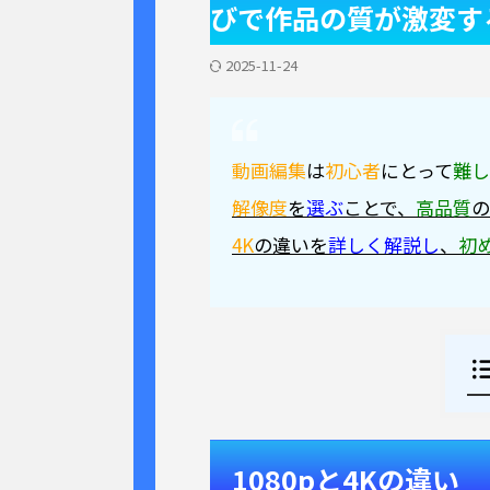
びで作品の質が激変す
2025-11-24
動画編集
は
初心者
にとって
難し
解像度
を
選ぶ
ことで、
高品質
の
4K
の違いを
詳しく解説し
、
初
1080pと4Kの違い