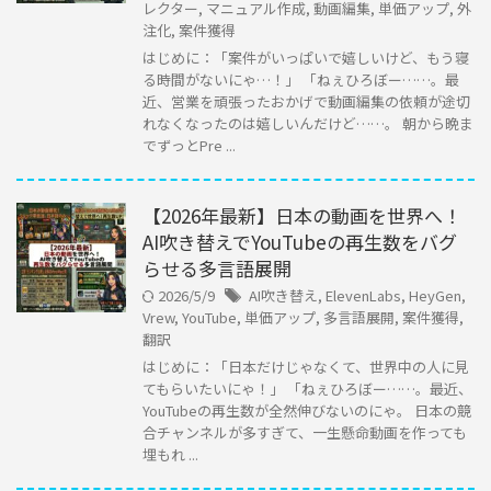
レクター
,
マニュアル作成
,
動画編集
,
単価アップ
,
外
注化
,
案件獲得
はじめに：「案件がいっぱいで嬉しいけど、もう寝
る時間がないにゃ…！」 「ねぇひろぼー……。最
近、営業を頑張ったおかげで動画編集の依頼が途切
れなくなったのは嬉しいんだけど……。 朝から晩ま
でずっとPre ...
【2026年最新】日本の動画を世界へ！
AI吹き替えでYouTubeの再生数をバグ
らせる多言語展開
2026/5/9
AI吹き替え
,
ElevenLabs
,
HeyGen
,
Vrew
,
YouTube
,
単価アップ
,
多言語展開
,
案件獲得
,
翻訳
はじめに：「日本だけじゃなくて、世界中の人に見
てもらいたいにゃ！」 「ねぇひろぼー……。最近、
YouTubeの再生数が全然伸びないのにゃ。 日本の競
合チャンネルが多すぎて、一生懸命動画を作っても
埋もれ ...