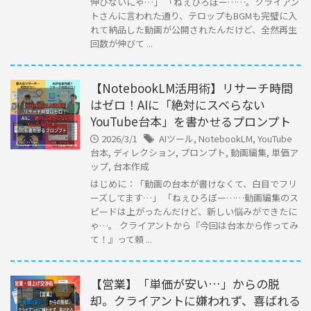
伸びないにゃ…」 「ねぇひろぼー……。クライアン
トさんに言われた通り、テロップもBGMも完璧に入
れて納品した動画が公開されたんだけど、全然再生
回数が伸びて ...
【NotebookLM活用術】リサーチ時間
はゼロ！AIに「絶対にスベらない
YouTube台本」を書かせるプロンプト
2026/3/1
AIツール
,
NotebookLM
,
YouTube
台本
,
ディレクション
,
プロンプト
,
動画編集
,
単価ア
ップ
,
台本作成
はじめに：「動画の台本が書けなくて、白目でフリ
ーズしてます…」 「ねぇひろぼー……動画編集のス
ピードは上がったんだけど、新しい悩みができたに
ゃ…。 クライアントから『今回は台本から作ってみ
て！』って頼 ...
【営業】「単価が安い…」からの脱
却。クライアントに嫌われず、喜ばれる