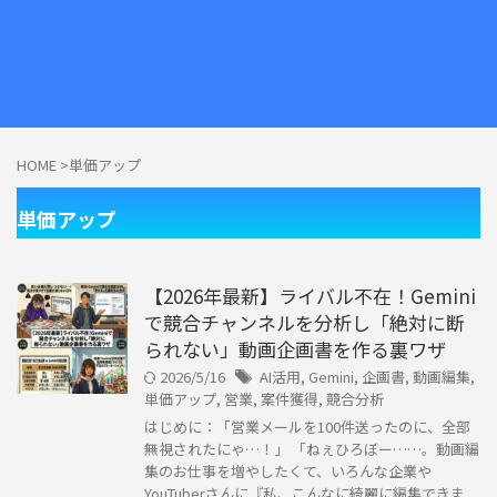
HOME
>
単価アップ
単価アップ
【2026年最新】ライバル不在！Gemini
で競合チャンネルを分析し「絶対に断
られない」動画企画書を作る裏ワザ
2026/5/16
AI活用
,
Gemini
,
企画書
,
動画編集
,
単価アップ
,
営業
,
案件獲得
,
競合分析
はじめに：「営業メールを100件送ったのに、全部
無視されたにゃ…！」 「ねぇひろぼー……。動画編
集のお仕事を増やしたくて、いろんな企業や
YouTuberさんに『私、こんなに綺麗に編集できま