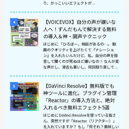
り、かっこいいエフェクトが ...
【VOICEVOX】自分の声が嫌いな
4
人へ！ずんだもんで解決する無料
の導入＆神・調声テクニック
はじめに 「ひろぼー、相談があるの…。 動
画のクオリティを上げたくて『ナレーショ
ン』を入れたいんだけど、私、自分の声を録
音して聞くのが死ぬほど嫌いなの！ なんか変
な声だし、滑舌も悪いし、何回録り直して ...
【DaVinci Resolve】無料版でも
5
神ツールに進化。プラグイン管理
「Reactor」の導入方法と、絶対
入れるべき無料エフェクト5選
はじめに DaVinci Resolveを使っている皆さ
ん、突然ですが「Reactor（リアクター）」
を入れていますか？ もし「何それ？美味しい