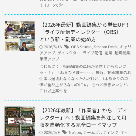
す！』って営 ...
【2026年最新】動画編集から単価UP！
「ライブ配信ディレクター（OBS）」
という新・副業の始め方
2026/5/16
OBS Studio
,
Stream Deck
,
キャリ
アアップ
,
ディレクター
,
ライブ配信
,
副業
,
動画編集
,
単価アップ
はじめに：「動画編集の単価が全然上がらないに
ゃ…！」 「ねぇひろぼー……。最近、動画編集のお
仕事は途切れなくなったんだけど、1本あたりの単
価が全然上がらないのにゃ。 もっと稼ぎたいけど、
これ以上案件を ...
【2026年最新】「作業者」から「ディ
レクター」へ！動画編集を外注して月
収を自動化する完全ロードマップ
2026/5/9
Notion
,
チームビルディング
,
ディ