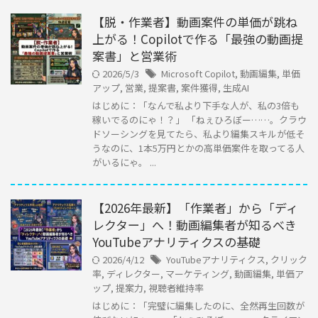
【脱・作業者】動画案件の単価が跳ね
上がる！Copilotで作る「最強の動画提
案書」と営業術
2026/5/3
Microsoft Copilot
,
動画編集
,
単価
アップ
,
営業
,
提案書
,
案件獲得
,
生成AI
はじめに：「なんで私より下手な人が、私の3倍も
稼いでるのにゃ！？」 「ねぇひろぼー……。クラウ
ドソーシングを見てたら、私より編集スキルが低そ
うなのに、1本5万円とかの高単価案件を取ってる人
がいるにゃ。 ...
【2026年最新】「作業者」から「ディ
レクター」へ！動画編集者が知るべき
YouTubeアナリティクスの基礎
2026/4/12
YouTubeアナリティクス
,
クリック
率
,
ディレクター
,
マーケティング
,
動画編集
,
単価ア
ップ
,
提案力
,
視聴者維持率
はじめに：「完璧に編集したのに、全然再生回数が