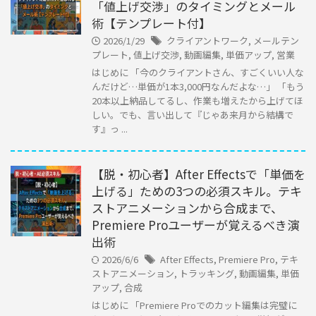
「値上げ交渉」のタイミングとメール
術【テンプレート付】
2026/1/29
クライアントワーク
,
メールテン
プレート
,
値上げ交渉
,
動画編集
,
単価アップ
,
営業
はじめに 「今のクライアントさん、すごくいい人な
んだけど…単価が1本3,000円なんだよな…」 「もう
20本以上納品してるし、作業も増えたから上げてほ
しい。でも、言い出して『じゃあ来月から結構で
す』っ ...
【脱・初心者】After Effectsで「単価を
上げる」ための3つの必須スキル。テキ
ストアニメーションから合成まで、
Premiere Proユーザーが覚えるべき演
出術
2026/6/6
After Effects
,
Premiere Pro
,
テキ
ストアニメーション
,
トラッキング
,
動画編集
,
単価
アップ
,
合成
はじめに 「Premiere Proでのカット編集は完璧に