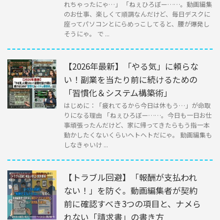
れちゃったにゃ…」 「ねぇひろぼー……。動画編集
のお仕事、楽しくて順調なんだけど、毎日デスクに
座ってパソコンとにらめっこしてると、腰が爆発し
そうにゃ。 で ...
【2026年最新】「やる気」に頼らな
い！副業を当たり前に続けるための
「習慣化＆システム構築術」
はじめに：「疲れてるから今日は休もう…」が命取
りになる理由 「ねぇひろぼー……。今日も一日お仕
事頑張ったんだけど、家に帰ってきたらもう指一本
動かしたくないくらいヘトヘトだにゃ。 動画編集も
しなきゃいけ ...
【トラブル回避】「報酬が支払われ
ない！」を防ぐ。動画編集者が契約
前に確認すべき3つの項目と、ナメら
れない「請求書」の書き方