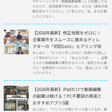
ウドソーシングで『動画編集募集！』に応募してる
んだけど、全然返事が来ないの。 みんな『過去の実
績を見せてください』って言うけど、私、まだ仕事
したことない ...
【2026年最新】修正地獄をゼロに！
企業案件をスムーズに進めるディレ
クターの「初回1on1」ヒアリング術
はじめに：「せっかく作ったのに『全部やり直し』
って言われたにゃ…！」 「ねぇひろぼー……。企業
さんから動画編集の案件をもらって、指定された通
りに一生懸命作ったのにゃ。 でも、提出したら『思
っていたテイ ...
【2026年最新】iPadだけで動画編集
の副業は稼げる？PC不要説の真実と
おすすめアプリ3選
はじめに：「パソコンの前にずっと座ってるの、疲