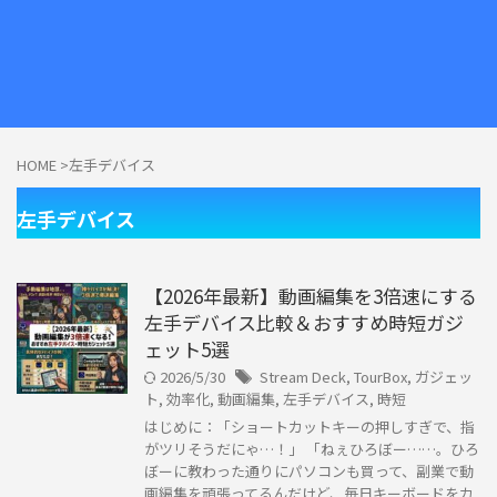
HOME
>
左手デバイス
左手デバイス
【2026年最新】動画編集を3倍速にする
左手デバイス比較＆おすすめ時短ガジ
ェット5選
2026/5/30
Stream Deck
,
TourBox
,
ガジェッ
ト
,
効率化
,
動画編集
,
左手デバイス
,
時短
はじめに：「ショートカットキーの押しすぎで、指
がツリそうだにゃ…！」 「ねぇひろぼー……。ひろ
ぼーに教わった通りにパソコンも買って、副業で動
画編集を頑張ってるんだけど、毎日キーボードをカ