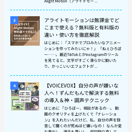
Alight Motion（アライトモー ...
アライトモーションは無課金でど
3
こまで使える？無料版と有料版の
違い・使い方を徹底解説
はじめに：「スマホでプロみたいなアニメー
ションを作ってみたいにゃ！」 「ねぇひろぼ
ー……。最近TikTokとかInstagramのリール
を見てると、文字がすごく滑らかに動いた
り、かっこいいエフェクトが ...
【VOICEVOX】自分の声が嫌いな
4
人へ！ずんだもんで解決する無料
の導入＆神・調声テクニック
はじめに 「ひろぼー、相談があるの…。 動
画のクオリティを上げたくて『ナレーショ
ン』を入れたいんだけど、私、自分の声を録
音して聞くのが死ぬほど嫌いなの！ なんか変
な声だし、滑舌も悪いし、何回録り直して ...