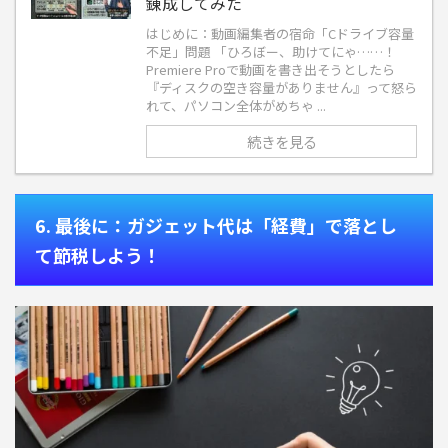
錬成してみた
はじめに：動画編集者の宿命「Cドライブ容量
不足」問題 「ひろぼー、助けてにゃ……！
Premiere Proで動画を書き出そうとしたら
『ディスクの空き容量がありません』って怒ら
れて、パソコン全体がめちゃ ...
続きを見る
6. 最後に：ガジェット代は「経費」で落とし
て節税しよう！