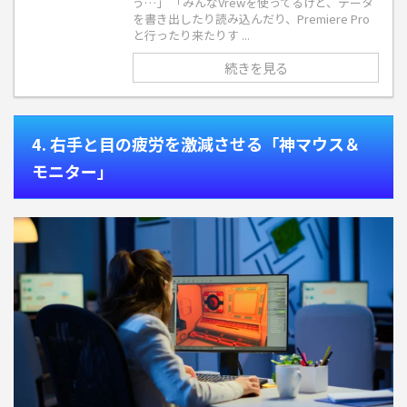
う…」 「みんなVrewを使ってるけど、データ
を書き出したり読み込んだり、Premiere Pro
と行ったり来たりす ...
続きを見る
4. 右手と目の疲労を激減させる「神マウス＆
モニター」