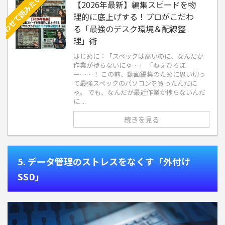
【2026年最新】編集スピードを物
理的に底上げする！プロがこだわ
る「最強のデスク環境＆配線整
理」術
はじめに：「スペックは高いのに、なんだか
作業が捗らないにゃ…」 「ねぇひろぼ
ー……！ この前、動画編集のために思い切っ
て最強スペックのパソコンを買ったんだに
ゃ。 でも、なんだか最近作業が捗らないんだ
に ...
続きを見る
5. データ管理のストレスをなくす「外付け
SSD」