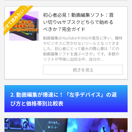
初心者必見！動画編集ソフト：買
い切りvsサブスクどちらで始める
べきか？完全ガイド
動画編集はYouTubeやSNSの普及に伴い、趣味
やビジネスに欠かせないツールとなってきま
した。初心者にとって最大の関心事は「どの
動画編集ソフトを選ぶべきか」です。多数の
ソフトが市場に出回る中、自分の ...
続きを見る
2. 動画編集が爆速に！「左手デバイス」の選
び方と価格帯別比較表