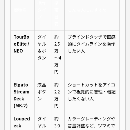
操作
格
機種名
タイ
帯
こんな人におすすめ！
プ
目
安
TourBo
ダイ
約
ブラインドタッチで直感
x Elite /
ヤル
2.5
的にタイムラインを操作
NEO
＆ボ
万
したい人
タン
〜4
万
円
Elgato
液晶
約
ショートカットをアイコ
Stream
ボタ
2.2
ンで視覚的に管理・暗記
Deck
ン
万
したくない人
(MK.2)
円
Louped
ダイ
約
カラーグレーディングや
eck
ヤル
3.9
音量調整など、ツマミで