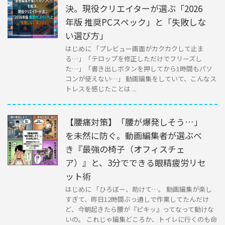
決。現役クリエイターが選ぶ「2026
年版 推奨PCスペック」と「失敗しな
い選び方」
はじめに 「プレビュー画面がカクカクして止ま
る…」「テロップを修正しただけでフリーズし
た…」「書き出しボタンを押してから1時間もパソ
コンが使えない…」 動画編集をしていて、こんなス
トレスを感じたことは ...
【腰痛対策】「腰が爆発しそう…」
を未然に防ぐ。動画編集者が選ぶべ
き『最強の椅子（オフィスチェ
ア）』と、3分でできる眼精疲労リセ
ット術
はじめに 「ひろぼー、助けて…。 動画編集が楽し
すぎて、昨日12時間ぶっ通しで作業してたんだけ
ど、今朝起きたら腰が『ピキッ』ってなって動けな
いの。 これじゃ編集どころか、トイレに行くのも命