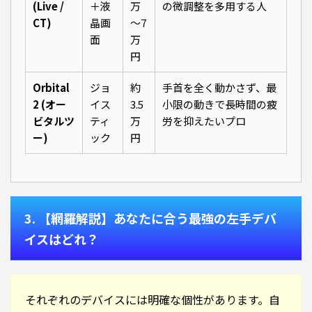
(Live /
＋液
万
の微調整を多用する人
CT)
晶画
〜7
面
万
円
Orbital
ジョ
約
手首を全く動かさず、最
2 (オー
イス
3.5
小限の動きで長時間の疲
ビタルツ
ティ
万
労を抑えたいプロ
ー)
ック
円
3. 【網羅解説】あなたに合う最強の左手デバ
イスはどれ？
それぞれのデバイスには明確な個性があります。自