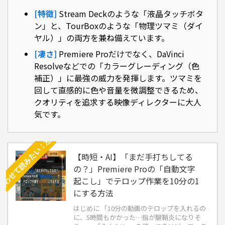
合わせて読みたい：左手デバイスと相性抜群！Premiere Proの無料時短プラグイン3選
[特徴]
Stream Deckのような「液晶タッチボタ
ン」と、TourBoxのような「物理ツマミ（ダイ
ヤル）」の両方を兼ね備えています。
[凄さ]
Premiere Proだけでなく、DaVinci
Resolveなどでの「カラーグレーディング（色
補正）」に最強の威力を発揮します。ツマミを
回して直感的に色や音量を微調整できるため、
クオリティを追求する映像ディレクターに大人
気です。
【時短・AI】「まだ手打ちしてる
の？」Premiere Proの「自動文字
起こし」でテロップ作業を10分の1
にする方法
はじめに 「10分の動画のテロップを入れるの
に、5時間もかかった…指が腱鞘炎になりそ