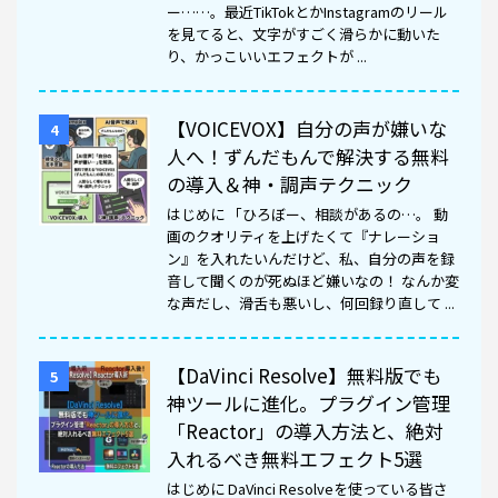
ー……。最近TikTokとかInstagramのリール
を見てると、文字がすごく滑らかに動いた
り、かっこいいエフェクトが ...
【VOICEVOX】自分の声が嫌いな
4
人へ！ずんだもんで解決する無料
の導入＆神・調声テクニック
はじめに 「ひろぼー、相談があるの…。 動
画のクオリティを上げたくて『ナレーショ
ン』を入れたいんだけど、私、自分の声を録
音して聞くのが死ぬほど嫌いなの！ なんか変
な声だし、滑舌も悪いし、何回録り直して ...
【DaVinci Resolve】無料版でも
5
神ツールに進化。プラグイン管理
「Reactor」の導入方法と、絶対
入れるべき無料エフェクト5選
はじめに DaVinci Resolveを使っている皆さ