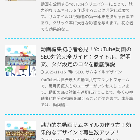
動画を公開するYouTubeクリエイターにとって、魅
力的なサムネイルを作成することは非常に重要で
す。サムネイルは視聴者の第一印象を決める要素で
あり、クリック率に大きな影響を与えます。初心者
でも効果的な ...
動画編集初心者必見！YouTube動画の
SEO対策完全ガイド：タイトル、説明
文、タグ設定のコツを徹底解説
2025/11/16
SEO
,
サムネイルデザイン
YouTubeは世界最大の動画共有プラットフォーム
で、毎月何億人ものユーザーがアクセスしていま
す。動画のSEO対策を適切に行うことで、多くの視
聴者に自分の動画を届けることができます。本記事
では、動画編 ...
魅力的な動画サムネイルの作り方！効
果的なデザインで再生数アップ！
2025/11/8
SEO
,
サムネイルデザイン