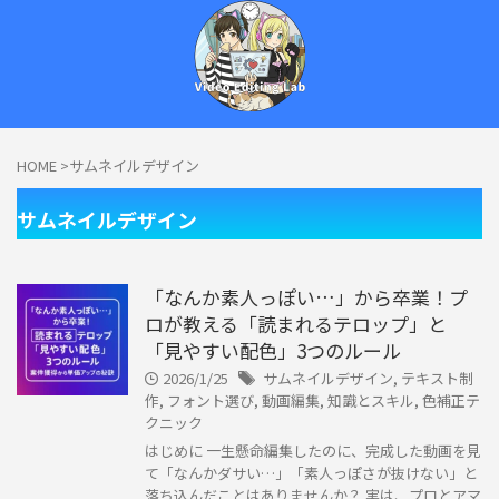
HOME
>
サムネイルデザイン
今日からあなたもクリエイター！ひろぼーと学ぶ、動画編集の基本！
サムネイルデザイン
「なんか素人っぽい…」から卒業！プ
ロが教える「読まれるテロップ」と
「見やすい配色」3つのルール
2026/1/25
サムネイルデザイン
,
テキスト制
作
,
フォント選び
,
動画編集
,
知識とスキル
,
色補正テ
クニック
はじめに 一生懸命編集したのに、完成した動画を見
て「なんかダサい…」「素人っぽさが抜けない」と
落ち込んだことはありませんか？ 実は、プロとアマ