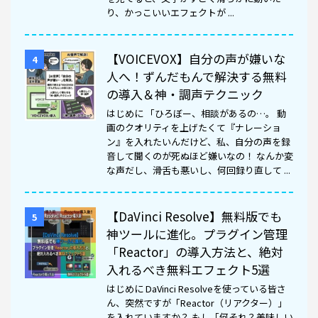
り、かっこいいエフェクトが ...
【VOICEVOX】自分の声が嫌いな
4
人へ！ずんだもんで解決する無料
の導入＆神・調声テクニック
はじめに 「ひろぼー、相談があるの…。 動
画のクオリティを上げたくて『ナレーショ
ン』を入れたいんだけど、私、自分の声を録
音して聞くのが死ぬほど嫌いなの！ なんか変
な声だし、滑舌も悪いし、何回録り直して ...
【DaVinci Resolve】無料版でも
5
神ツールに進化。プラグイン管理
「Reactor」の導入方法と、絶対
入れるべき無料エフェクト5選
はじめに DaVinci Resolveを使っている皆さ
ん、突然ですが「Reactor（リアクター）」
を入れていますか？ もし「何それ？美味しい