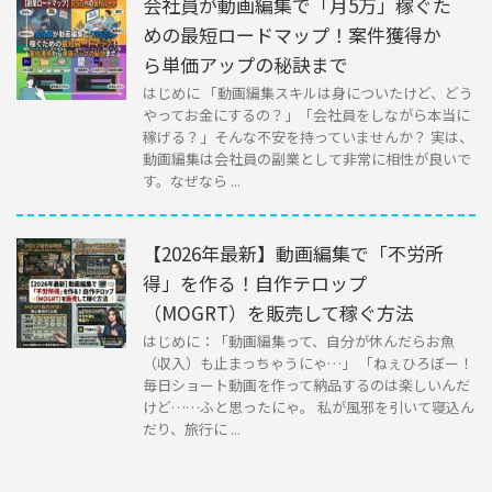
会社員が動画編集で「月5万」稼ぐた
めの最短ロードマップ！案件獲得か
ら単価アップの秘訣まで
はじめに 「動画編集スキルは身についたけど、どう
やってお金にするの？」「会社員をしながら本当に
稼げる？」そんな不安を持っていませんか？ 実は、
動画編集は会社員の副業として非常に相性が良いで
す。なぜなら ...
【2026年最新】動画編集で「不労所
得」を作る！自作テロップ
（MOGRT）を販売して稼ぐ方法
はじめに：「動画編集って、自分が休んだらお魚
（収入）も止まっちゃうにゃ…」 「ねぇひろぼー！
毎日ショート動画を作って納品するのは楽しいんだ
けど……ふと思ったにゃ。 私が風邪を引いて寝込ん
だり、旅行に ...