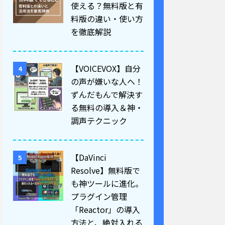
使える？無料版と有
料版の違い・使い方
を徹底解説
【VOICEVOX】自分
4
の声が嫌いな人へ！
ずんだもんで解決す
る無料の導入＆神・
調声テクニック
【DaVinci
5
Resolve】無料版で
も神ツールに進化。
プラグイン管理
「Reactor」の導入
方法と、絶対入れる