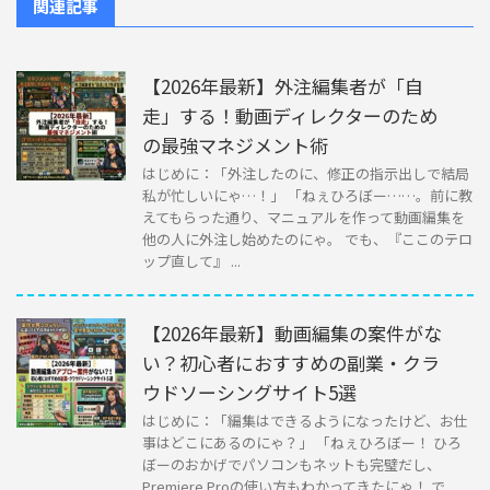
関連記事
【2026年最新】外注編集者が「自
走」する！動画ディレクターのため
の最強マネジメント術
はじめに：「外注したのに、修正の指示出しで結局
私が忙しいにゃ…！」 「ねぇひろぼー……。前に教
えてもらった通り、マニュアルを作って動画編集を
他の人に外注し始めたのにゃ。 でも、『ここのテロ
ップ直して』 ...
【2026年最新】動画編集の案件がな
い？初心者におすすめの副業・クラ
ウドソーシングサイト5選
はじめに：「編集はできるようになったけど、お仕
事はどこにあるのにゃ？」 「ねぇひろぼー！ ひろ
ぼーのおかげでパソコンもネットも完璧だし、
Premiere Proの使い方もわかってきたにゃ！ で