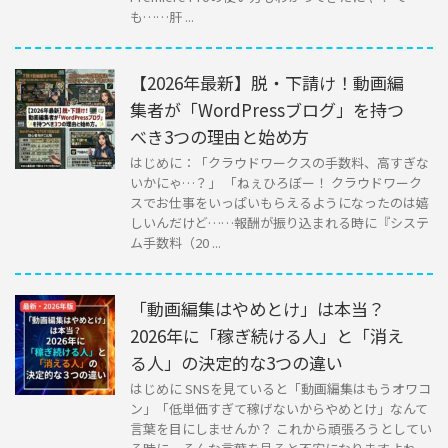
も……肝 ...
【2026年最新】脱・下請け！動画編
集者が「WordPressブログ」を持つ
べき3つの理由と始め方
はじめに：「クラウドワークスの手数料、高すぎな
いかにゃ…？」 「ねぇひろぼー！ クラウドワーク
スでお仕事をいっぱいもらえるようになったのは嬉
しいんだけど……報酬が振り込まれる時に『システ
ム手数料（20 ...
「動画編集はやめとけ」は本当？
2026年に「稼ぎ続ける人」と「消え
る人」の決定的な3つの違い
はじめに SNSを見ていると「動画編集はもうオワコ
ン」「低単価すぎて稼げないからやめとけ」なんて
言葉を目にしませんか？ これから頑張ろうとしてい