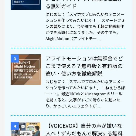
る無料ガイド
はじめに：「スマホでプロみたいなアニメー
ションを作ってみたいにゃ！」 スマートフォ
ンの普及により、今や誰でも手軽に動画制作
ができる時代になりました。その中でも、
Alight Motion（アライトモー ...
アライトモーションは無課金でど
3
こまで使える？無料版と有料版の
違い・使い方を徹底解説
はじめに：「スマホでプロみたいなアニメー
ションを作ってみたいにゃ！」 「ねぇひろぼ
ー……。最近TikTokとかInstagramのリール
を見てると、文字がすごく滑らかに動いた
り、かっこいいエフェクトが ...
【VOICEVOX】自分の声が嫌いな
4
人へ！ずんだもんで解決する無料