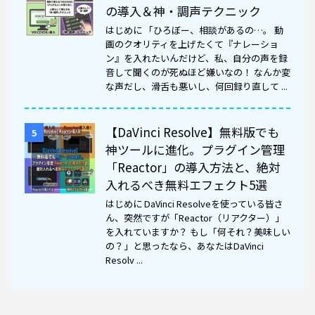
の導入＆神・調声テクニック
はじめに 「ひろぼー、相談があるの…。 動
画のクオリティを上げたくて『ナレーショ
ン』を入れたいんだけど、私、自分の声を録
音して聞くのが死ぬほど嫌いなの！ なんか変
な声だし、滑舌も悪いし、何回録り直して ...
【DaVinci Resolve】無料版でも
5
神ツールに進化。プラグイン管理
「Reactor」の導入方法と、絶対
入れるべき無料エフェクト5選
はじめに DaVinci Resolveを使っている皆さ
ん、突然ですが「Reactor（リアクター）」
を入れていますか？ もし「何それ？美味しい
の？」と思ったなら、あなたはDaVinci
Resolv ...