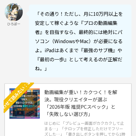
合わせて読みたい：本気で稼ぐなら絶対必要！動画編集PCの失敗しない選び方と推奨スペック
「その通り！ただし、月に10万円以上を
安定して稼ぐような『プロの動画編集
ひろぼー
者』を目指すなら、最終的には絶対にパ
ソコン（WindowsやMac）が必要になる
よ。iPadはあくまで『最強のサブ機』や
『最初の一歩』として考えるのが正解だ
ね。」
動画編集が重い！カクつく！を解
決。現役クリエイターが選ぶ
「2026年版 推奨PCスペック」と
「失敗しない選び方」
はじめに 「プレビュー画面がカクカクして止
まる…」「テロップを修正しただけでフリー
ズした…」「書き出しボタンを押してから1時