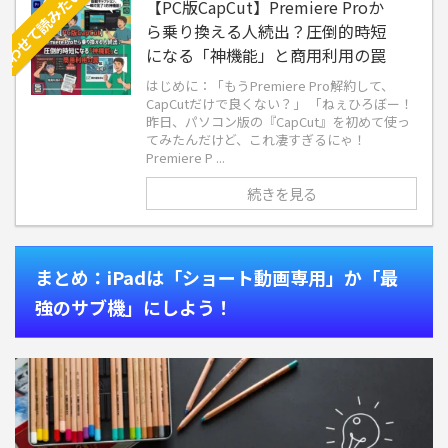
【PC版CapCut】Premiere Proか
ら乗り換える人続出？圧倒的時短
になる「神機能」と商用利用の罠
はじめに：「もうPremiere Pro解約して、
CapCutだけで良くない？」 「ねぇひろぼー！
昨日、パソコン版の『CapCut』を初めて使っ
てみたんだけど、これ凄すぎるにゃ！
Premiere P ...
続きを見る
まとめ：iPadは「ショート動画専用」か「最
強のサブ機」にしよう！