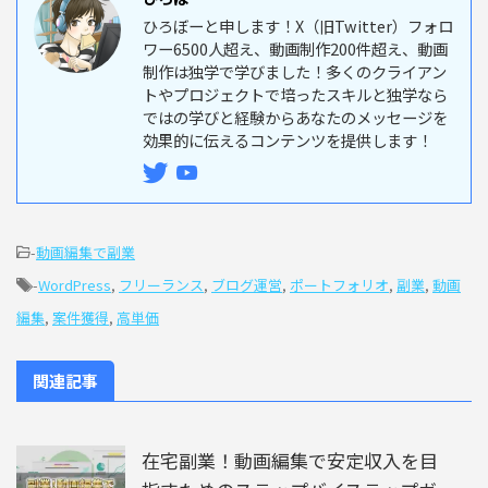
ひろぼーと申します！X（旧Twitter）フォロ
ワー6500人超え、動画制作200件超え、動画
制作は独学で学びました！多くのクライアン
トやプロジェクトで培ったスキルと独学なら
ではの学びと経験からあなたのメッセージを
効果的に伝えるコンテンツを提供します！
-
動画編集で副業
-
WordPress
,
フリーランス
,
ブログ運営
,
ポートフォリオ
,
副業
,
動画
編集
,
案件獲得
,
高単価
関連記事
在宅副業！動画編集で安定収入を目