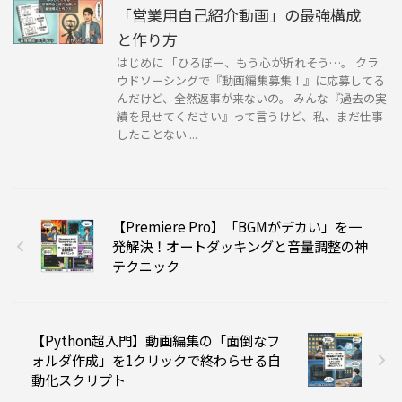
「営業用自己紹介動画」の最強構成
と作り方
はじめに 「ひろぼー、もう心が折れそう…。 クラ
ウドソーシングで『動画編集募集！』に応募してる
んだけど、全然返事が来ないの。 みんな『過去の実
績を見せてください』って言うけど、私、まだ仕事
したことない ...
【Premiere Pro】「BGMがデカい」を一
発解決！オートダッキングと音量調整の神
テクニック
【Python超入門】動画編集の「面倒なフ
ォルダ作成」を1クリックで終わらせる自
動化スクリプト