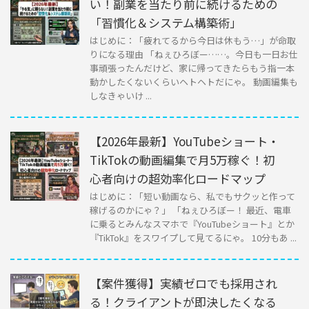
い！副業を当たり前に続けるための
「習慣化＆システム構築術」
はじめに：「疲れてるから今日は休もう…」が命取
りになる理由 「ねぇひろぼー……。今日も一日お仕
事頑張ったんだけど、家に帰ってきたらもう指一本
動かしたくないくらいヘトヘトだにゃ。 動画編集も
しなきゃいけ ...
【2026年最新】YouTubeショート・
TikTokの動画編集で月5万稼ぐ！初
心者向けの超効率化ロードマップ
はじめに：「短い動画なら、私でもサクッと作って
稼げるのかにゃ？」 「ねぇひろぼー！ 最近、電車
に乗るとみんなスマホで『YouTubeショート』とか
『TikTok』をスワイプして見てるにゃ。 10分もあ ...
【案件獲得】実績ゼロでも採用され
る！クライアントが即決したくなる