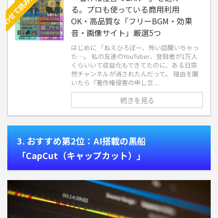
る。プロも使っている商用利用
OK・高品質な「フリーBGM・効果
音・画像サイト」厳選5つ
はじめに 「ねえひろぼー、怖い話聞いちゃっ
た…。 私の友達のYouTuber、登録者が1万人
くらいいて収益化もできてたのに、ある日突
然チャンネルが消されたんだって。 理由を聞
いたら『著作権侵害の申し立 ...
続きを見る
3. おすすめ第2位：AI搭載の黒船
「CapCut（キャップカット）」