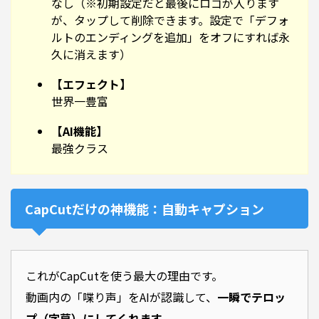
なし（※初期設定だと最後にロゴが入ります
が、タップして削除できます。設定で「デフォ
ルトのエンディングを追加」をオフにすれば永
久に消えます）
【エフェクト】
世界一豊富
【AI機能】
最強クラス
CapCutだけの神機能：自動キャプション
これがCapCutを使う最大の理由です。
動画内の「喋り声」をAIが認識して、
一瞬でテロッ
プ（字幕）にしてくれます。