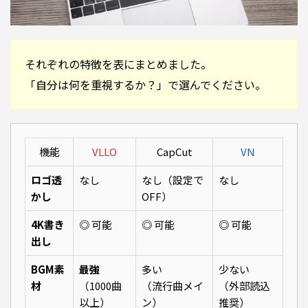
それぞれの特徴を表にまとめました。
「自分は何を重視するか？」で選んでください。
機能
VLLO
CapCut
VN
ロゴ透
なし
なし（設定で
なし
かし
OFF）
4K書き
◎ 可能
◎ 可能
◎ 可能
出し
BGM素
最強
多い
少ない
材
（1000曲
（流行曲メイ
（外部読込
以上）
ン）
推奨）