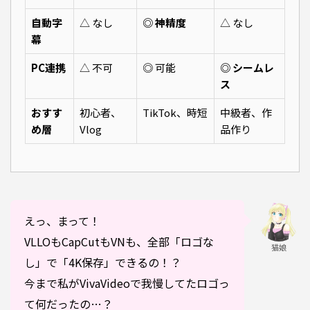
自動字
△ なし
◎ 神精度
△ なし
幕
PC連携
△ 不可
◎ 可能
◎ シームレ
ス
おすす
初心者、
TikTok、時短
中級者、作
め層
Vlog
品作り
えっ、まって！
VLLOもCapCutもVNも、全部「ロゴな
猫娘
し」で「4K保存」できるの！？
今まで私がVivaVideoで我慢してたロゴっ
て何だったの…？