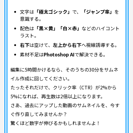
文字は
「極太ゴシック」
で、
「ジャンプ率」
を
意識する。
配色は
「黒×黄」「白×赤」
などのハイコント
ラスト。
右下
は空けて、
左上から右下
へ視線誘導する。
素材不足は
Photoshop AI
で解決できる。
編集に5時間かけるなら、そのうちの30分をサムネ
イル作成に回してください。
たったそれだけで、クリック率（CTR）が2%から
5%になれば、再生数は2倍以上になります。
さあ、過去にアップした動画のサムネイルを、今す
ぐ作り直してみませんか？
驚くほど数字が伸びるかもしれませんよ！