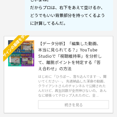
だからプロは、右下をあえて空けるか、
どうでもいい背景部分を持ってくるよう
に計算してるんだ。
デザインの基礎を学ぶ
【データ分析】「編集した動画、
本当に見られてる？」YouTube
Studioで「視聴維持率」を分析し
て、離脱ポイントを特定する「答
え合わせ」の方法
はじめに 「ひろぼー、落ち込んでます…。聞
いてください…。 先週納品した渾身の動画、
クライアントさんのチャンネルで公開された
んだけど、再生回数が全然伸びないの。 あん
なに頑張ってテロップ入れたのに、全 ...
続きを見る