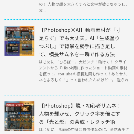
の！ 人物の顔を大きくすると文字が被っちゃうし、
文 ...
【Photoshop×AI】動画素材が「寸
足らず」でも大丈夫。AI「生成塗り
つぶし」で背景を勝手に描き足し
て、横長サムネを一瞬で作る方法
はじめに 「ひろぼー、大ピンチ！助けて！ クライ
アントから『TikTok用に作ったショート動画の素材
を使って、YouTubeの横長動画も作って！あとサム
ネもよろしく！』って言われたんだけど…。 送られ
...
【Photoshop】脱・初心者サムネ！
人物を輝かせ、クリック率を倍にす
る「光と影」の合成・レタッチ術
はじめに 「動画の中身は自信作なのに、全然再生さ