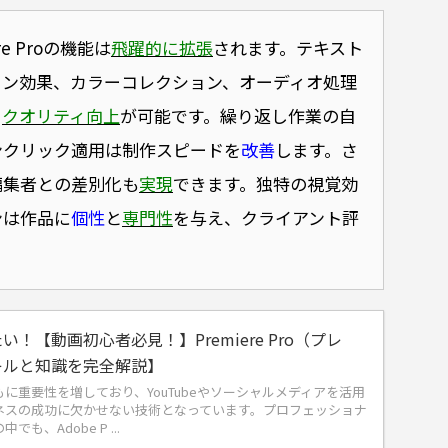
e Proの機能は
飛躍的に拡張
されます。テキスト
ョン効果、カラーコレクション、オーディオ処理
と
クオリティ向上
が可能です。繰り返し作業の自
ンクリック適用は制作スピードを
改善
します。さ
編集者との差別化も
実現
できます。独特の視覚効
ンは作品に
個性
と
専門性
を与え、クライアント評
！【動画初心者必見！】Premiere Pro（プレ
キルと知識を完全解説】
に重要性を増しており、YouTubeやソーシャルメディアを活用
ネスの成功に欠かせない技術となっています。プロフェッショナ
も、Adobe P ...