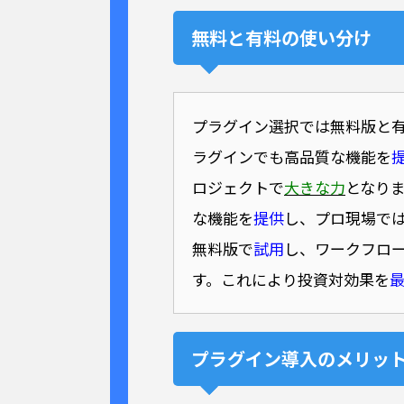
無料と有料の使い分け
プラグイン選択では無料版と
ラグインでも高品質な機能を
ロジェクトで
大きな力
となり
な機能を
提供
し、プロ現場で
無料版で
試用
し、ワークフロ
す。これにより投資対効果を
プラグイン導入のメリッ