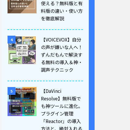
使える？無料版と有
料版の違い・使い方
を徹底解説
【VOICEVOX】自分
4
の声が嫌いな人へ！
ずんだもんで解決す
る無料の導入＆神・
調声テクニック
【DaVinci
5
Resolve】無料版で
も神ツールに進化。
プラグイン管理
「Reactor」の導入
方法と、絶対入れる