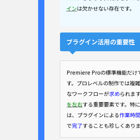
イン
は欠かせない存在です。
プラグイン活用の重要性
Premiere Proの標準機能だ
す。プロレベルの制作では複
なワークフローが
求め
られま
を左右
する重要要素です。特
は、プラグインによる
作業時
で
完了
することも珍しくあり