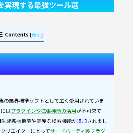
集を実現する最強ツール選
Contents
[
表示
]
集の業界標準ソフトとして広く愛用されていま
めには
プラグインや拡張機能の活用
が不可欠で
なAI生成拡張機能や高度な検索機能が
追加
されまし
るクリエイターにとって
サードパーティ製プラグ