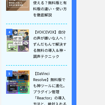
使える？無料版と有
料版の違い・使い方
を徹底解説
【VOICEVOX】自分
4
の声が嫌いな人へ！
ずんだもんで解決す
る無料の導入＆神・
調声テクニック
【DaVinci
5
Resolve】無料版で
も神ツールに進化。
プラグイン管理
「Reactor」の導入
方法と、絶対入れる