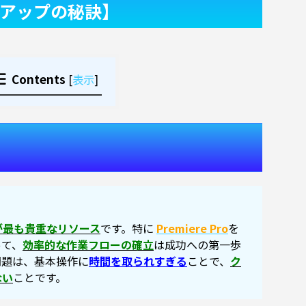
倍アップの秘訣】
Contents
[
表示
]
が最も貴重なリソース
です。特に
Premiere Pro
を
って、
効率的な作業フローの確立
は成功への第一歩
問題は、基本操作に
時間を取られすぎる
ことで、
ク
ない
ことです。