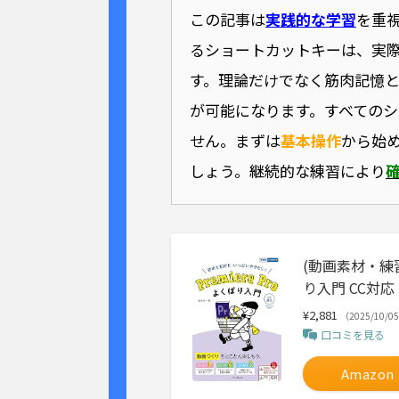
この記事は
実践的な学習
を重
るショートカットキーは、実
す。理論だけでなく筋肉記憶
が可能になります。すべての
せん。まずは
基本操作
から始
しょう。継続的な練習により
(動画素材・練習
り入門 CC対応
¥2,881
（2025/10/0
口コミを見る
Amazon