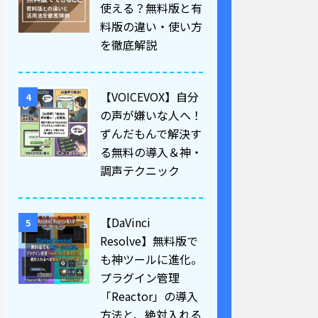
使える？無料版と有
料版の違い・使い方
を徹底解説
【VOICEVOX】自分
4
の声が嫌いな人へ！
ずんだもんで解決す
る無料の導入＆神・
調声テクニック
【DaVinci
5
Resolve】無料版で
も神ツールに進化。
プラグイン管理
「Reactor」の導入
方法と、絶対入れる