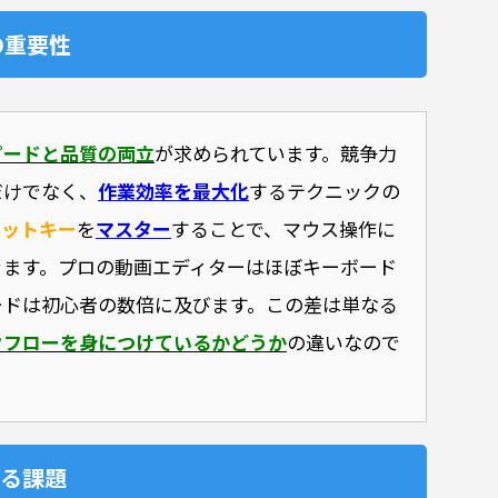
の重要性
ピードと品質の両立
が求められています。競争力
だけでなく、
作業効率を最大化
するテクニックの
カットキー
を
マスター
することで、マウス操作に
きます。プロの動画エディターはほぼキーボード
ードは初心者の数倍に及びます。この差は単なる
クフローを身につけているかどうか
の違いなので
おける課題