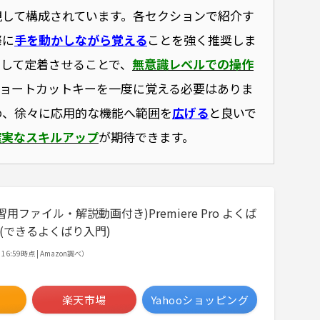
視して構成されています。各セクションで紹介す
際に
手を動かしながら覚える
ことを強く推奨しま
として定着させることで、
無意識レベルでの操作
ショートカットキーを一度に覚える必要はありま
め、徐々に応用的な機能へ範囲を
広げる
と良いで
確実なスキルアップ
が期待できます。
用ファイル・解説動画付き)Premiere Pro よくば
 (できるよくばり入門)
5 16:59時点 | Amazon調べ）
楽天市場
Yahooショッピング