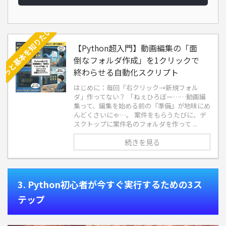
【Python超入門】動画編集の「面
倒なフォルダ作成」を1クリックで
終わらせる自動化スクリプト
はじめに：毎回「右クリック→新規フォル
ダ」作ってない？ 「ねぇひろぼー……動画編
集って、編集を始める前の『準備』が地味にめ
んどくさいにゃ…。 案件をもらうたびに、デ
スクトップに案件名のフォルダを作って ...
続きを見る
3. Python初心者が今すぐ実行するための3ス
テップ