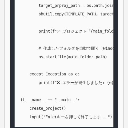
もっと基本を知りたい方はこちら：【Python超入門】動画編集の「面倒なフォルダ作成」を1ク
        target_prproj_path = os.path.join(mai
        shutil.copy(TEMPLATE_PATH, target_prpro
        print(f"✅ プロジェクト『{main_folder_
        # 作成したフォルダを自動で開く（Windows用）

        os.startfile(main_folder_path)

    except Exception as e:

        print(f"❌ エラーが発生しました: {e}")

if __name__ == "__main__":

    create_project()

    input("Enterキーを押して終了します...")