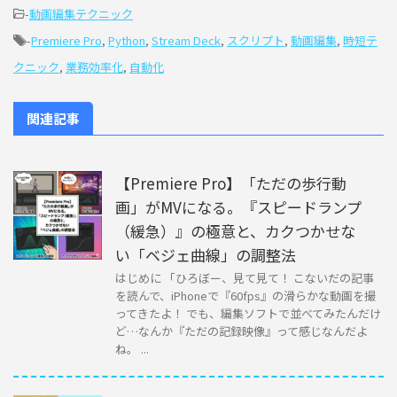
-
動画編集テクニック
-
Premiere Pro
,
Python
,
Stream Deck
,
スクリプト
,
動画編集
,
時短テ
クニック
,
業務効率化
,
自動化
関連記事
【Premiere Pro】「ただの歩行動
画」がMVになる。『スピードランプ
（緩急）』の極意と、カクつかせな
い「ベジェ曲線」の調整法
はじめに 「ひろぼー、見て見て！ こないだの記事
を読んで、iPhoneで『60fps』の滑らかな動画を撮
ってきたよ！ でも、編集ソフトで並べてみたんだけ
ど…なんか『ただの記録映像』って感じなんだよ
ね。 ...