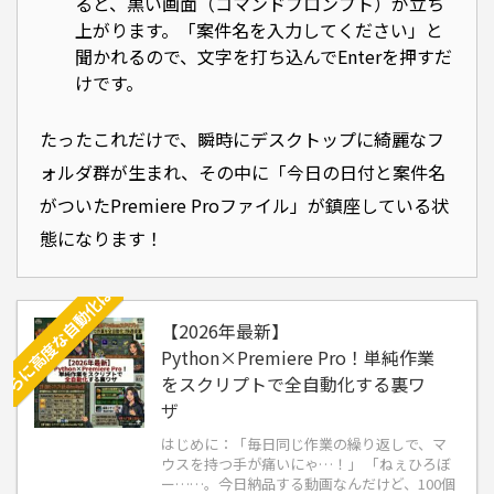
さらに高度な自動化はこちら：【2026年最新】Python×Premiere Pro！単純作業をスクリプ
ると、黒い画面（コマンドプロンプト）が立ち
上がります。「案件名を入力してください」と
聞かれるので、文字を打ち込んでEnterを押すだ
けです。
たったこれだけで、瞬時にデスクトップに綺麗なフ
ォルダ群が生まれ、その中に「今日の日付と案件名
がついたPremiere Proファイル」が鎮座している状
態になります！
【2026年最新】
Python×Premiere Pro！単純作業
をスクリプトで全自動化する裏ワ
ザ
はじめに：「毎日同じ作業の繰り返しで、マ
ウスを持つ手が痛いにゃ…！」 「ねぇひろぼ
ー……。今日納品する動画なんだけど、100個