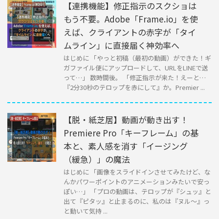
【連携機能】修正指示のスクショは
もう不要。Adobe「Frame.io」を使
えば、クライアントの赤字が「タイ
ムライン」に直接届く神効率へ
はじめに 「やっと初稿（最初の動画）ができた！ギ
ガファイル便にアップロードして、URLをLINEで送
って…」 数時間後。 「修正指示が来た！えーと…
『2分30秒のテロップを赤にして』か。Premier ...
【脱・紙芝居】動画が動き出す！
Premiere Pro「キーフレーム」の基
本と、素人感を消す「イージング
（緩急）」の魔法
はじめに 「画像をスライドインさせてみたけど、な
んかパワーポイントのアニメーションみたいで安っ
ぽい…」 「プロの動画は、テロップが『シュッ』と
出て『ピタッ』と止まるのに、私のは『ヌル〜』っ
と動いて気持 ...