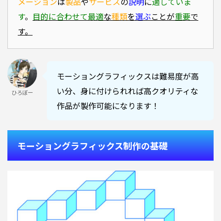
メーション
は
製品
や
サービス
の
説明
に
適していま
す
。
目的に合わせて
最適
な
種類
を
選ぶ
ことが
重要
で
す。
モーショングラフィックスは難易度が高
い分、身に付けられれば高クオリティな
ひろぼー
作品が製作可能になります！
モーショングラフィックス制作の基礎