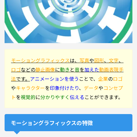
モーショングラフィックス
は、
写真
や
図形
、
文字
、
ロゴ
などの
静止画像
に
動き
と
音
を
加えた
動画表現手
法
です。
アニメーションを使う
ことで、
企業
の
ロゴ
や
キャラクター
を
印象付けたり
、
データ
や
コンセプ
ト
を
視覚的
に
分かりやすく
伝える
ことができます。
モーショングラフィックスの特徴