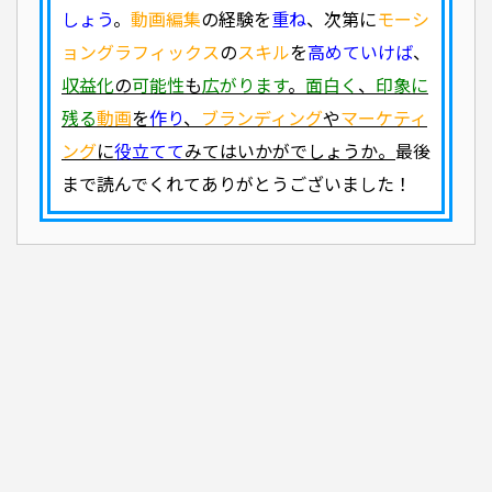
しょう
。
動画編集
の経験を
重ね
、次第に
モーシ
ョングラフィックス
の
スキル
を
高めていけば
、
収益化
の
可能性
も
広がります
。
面白く
、
印象に
残る
動画
を
作り
、
ブランディング
や
マーケティ
ング
に
役立てて
みてはいかがでしょうか。
最後
まで読んでくれてありがとうございました！