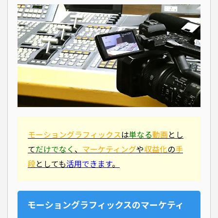
モーショングラフィックス
は
単なる
動画
とし
て
だけでなく
、
マーケティング
や
収益化
の
手
段
としても
活用できます
。
モーショングラフィックスのマーケティ