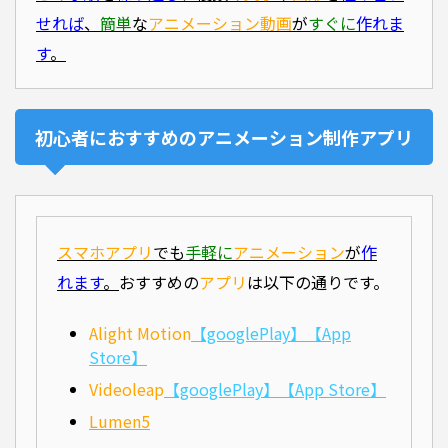
せれば
、
簡単
な
アニメーション動画
が
すぐに
作れま
す
。
初心者におすすめのアニメーション制作アプリ
スマホアプリ
でも
手軽に
アニメーション
が
作
れます
。
おすすめの
アプリ
は以下の通りです。
Alight Motion
【googlePlay】
【App
Store】
Videoleap
【googlePlay】
【App Store】
Lumen5