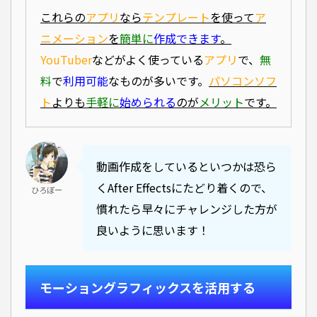
これらの
アプリ
なら
テンプレート
を使って
ア
ニメーション
を
簡単に
作成できます
。
YouTuber
などがよく使っている
アプリ
で、
無
料
で
利用可能
なものが多いです。
パソコンソフ
ト
よりも
手軽に
始められる
のが
メリット
です。
動画作成をしているといつかは恐ら
くAfter Effectsにたどり着くので、
ひろぼー
慣れたら早々にチャレンジした方が
良いように思います！
モーショングラフィックスを活用する