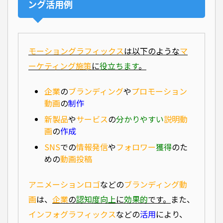
ング活用例
モーショングラフィックス
は以下のような
マ
ーケティング施策
に
役立ちます
。
企業
の
ブランディング
や
プロモーション
動画
の
制作
新製品
や
サービス
の
分かりやすい
説明動
画
の
作成
SNS
での
情報発信
や
フォロワー
獲得
のた
めの
動画投稿
アニメーションロゴ
などの
ブランディング動
画
は、
企業
の
認知度向上
に
効果的
です。
また、
インフォグラフィックス
などの
活用
により、