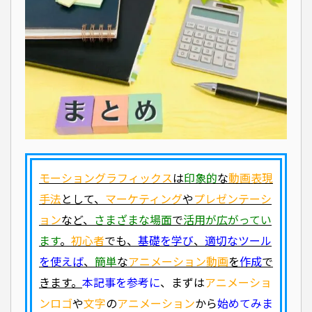
モーショングラフィックス
は
印象的
な
動画表現
手法
として、
マーケティング
や
プレゼンテーシ
ョン
など、
さまざまな場面
で
活用が広がってい
ます
。
初心者
でも、
基礎を学び
、
適切なツール
を使えば
、
簡単
な
アニメーション動画
を
作成
で
きます。
本記事を参考に
、まずは
アニメーショ
ンロゴ
や
文字
の
アニメーション
から
始めてみま