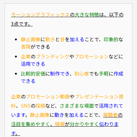
モーショングラフィックス
の
大きな特徴
は、以下の
3点です。
静止画像
に
動き
と
音
を
加える
ことで、
印象的
な
表現
ができる
企業
の
ブランディング
や
プロモーション
などに
活用できる
比較的安価
に
制作でき
、
初心者
でも
手軽
に
作成
できる
企業
の
プロモーション動画
や
プレゼンテーション資
料
、
SNS
の
投稿
など、
さまざまな場面
で
活用されて
います
。
静止画像
に
動き
を
加える
ことで、
視聴者
の
注目を集めやすく
、
情報
が
分かりやすく
伝わりま
す
。