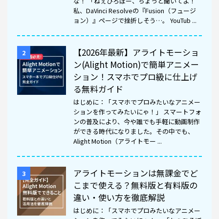
な！ 「ねぇひろぼー、ちょっと聞いてよ！
私、DaVinci Resolveの『Fusion（フュージ
ョン）』ページで挫折しそう…。 YouTub ...
【2026年最新】アライトモーショ
2
ン(Alight Motion)で簡単アニメー
ション！スマホでプロ級に仕上げ
る無料ガイド
はじめに：「スマホでプロみたいなアニメー
ションを作ってみたいにゃ！」 スマートフォ
ンの普及により、今や誰でも手軽に動画制作
ができる時代になりました。その中でも、
Alight Motion（アライトモー ...
アライトモーションは無課金でど
3
こまで使える？無料版と有料版の
違い・使い方を徹底解説
はじめに：「スマホでプロみたいなアニメー