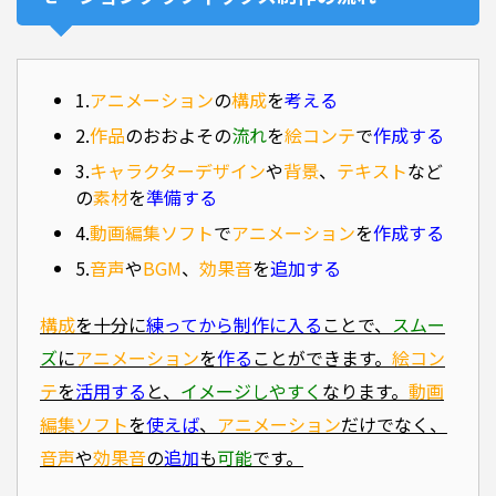
1.
アニメーション
の
構成
を
考える
2.
作品
のおおよその
流れ
を
絵コンテ
で
作成する
3.
キャラクターデザイン
や
背景
、
テキスト
など
の
素材
を
準備する
4.
動画編集ソフト
で
アニメーション
を
作成する
5.
音声
や
BGM
、
効果音
を
追加する
構成
を十分に
練ってから制作に入る
ことで、
スムー
ズ
に
アニメーション
を
作る
ことができます。
絵コン
テ
を
活用する
と、
イメージしやすく
なります。
動画
編集ソフト
を
使えば
、
アニメーション
だけでなく、
音声
や
効果音
の
追加
も
可能
です。