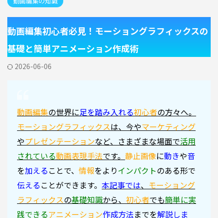
動画編集の知識
動画編集初心者必見！モーショングラフィックスの
基礎と簡単アニメーション作成術
2026-06-06
動画編集
の世界に
足を踏み入れる
初心者
の方々へ。
モーショングラフィックス
は、今や
マーケティング
や
プレゼンテーション
など、さまざまな場面で
活用
されている
動画表現手法
です。
静止画像
に
動き
や
音
を
加える
ことで、
情報
をより
インパクト
のある形で
伝える
ことができます。
本記事では
、
モーショング
ラフィックス
の
基礎知識
から、
初心者
でも
簡単に
実
践できる
アニメーション
作成方法
までを
解説しま