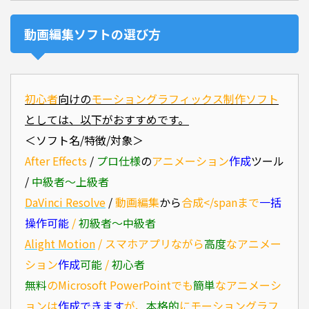
動画編集ソフトの選び方
初心者
向けの
モーショングラフィックス
制作ソフト
としては、以下がおすすめです。
＜ソフト名/特徴/対象＞
After Effects
/
プロ仕様
の
アニメーション
作成
ツール
/
中級者〜上級者
DaVinci Resolve
/
動画編集
から
合成</spanまで
一括
操作可能
/
初級者〜中級者
Alight Motion
/
スマホアプリ
ながら
高度
な
アニメー
ション
作成
可能
/
初心者
無料
の
Microsoft PowerPoint
でも
簡単
な
アニメーシ
ョン
は
作成できます
が、
本格的
に
モーショングラフ