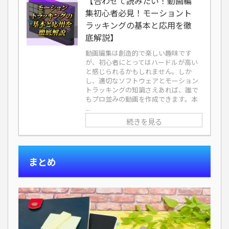
【合わせて読みたい！動画編
集初心者必見！モーショント
ラッキングの基本と応用を徹
底解説】
動画編集は創造的で楽しい趣味です
が、初心者にとってはハードルが高い
と感じられるかもしれません。しか
し、適切なソフトウェアとモーション
トラッキングの知識さえあれば、誰で
もプロ並みの動画を作成できます。本
...
続きを見る
まとめ