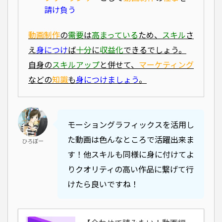
請け負う
動画制作
の
需要
は
高まっている
ため、
スキル
さ
え
身につけ
ば
十分
に
収益化
できるでしょう。
自身の
スキルアップ
と併せて、
マーケティング
などの
知識
も
身につけましょう
。
モーショングラフィックスを活用し
た動画は色んなところで活躍出来ま
ひろぼー
す！他スキルも同様に身に付けてよ
りクオリティの高い作品に繋げて行
けたら良いですね！