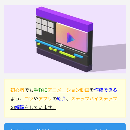
初心者
でも
手軽に
アニメーション動画
を
作成できる
よう、
コツ
や
アプリ
の
紹介
、
ステップバイステップ
の
解説
をしています。