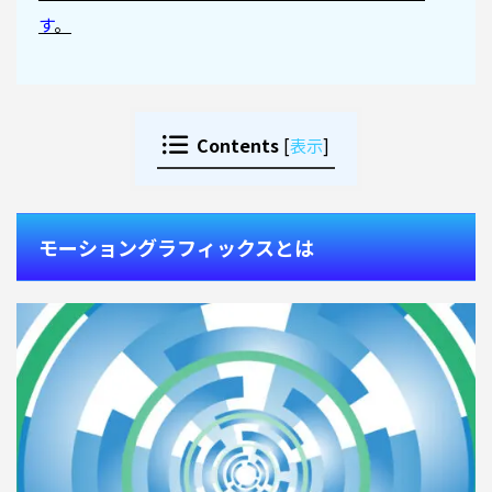
す
。
Contents
[
表示
]
モーショングラフィックスとは