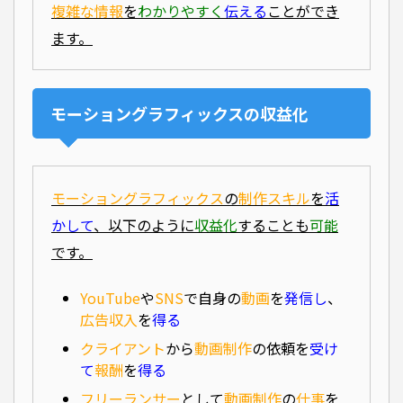
複雑な情報
を
わかりやすく
伝える
ことができ
ます。
モーショングラフィックスの収益化
モーショングラフィックス
の
制作スキル
を
活
かして
、以下のように
収益化
することも
可能
です。
YouTube
や
SNS
で自身の
動画
を
発信し
、
広告収入
を
得る
クライアント
から
動画制作
の依頼を
受け
て
報酬
を
得る
フリーランサー
として
動画制作
の
仕事
を