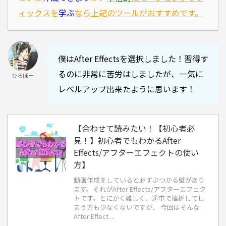
ィックス
を
学ぶ
なら上記の
ツール
がおすすめです。
僕はAfter Effectsを選択しました！習得す
るのに非常に苦労はしましたが、一気に
ひろぼー
レベルアップ出来たように思います！
【合わせて読みたい！【初心者必
見！】初心者でもわかるAfter
Effects/アフターエフェクトの使い
方】
動画作成をしていると必ずぶつかる壁があり
ます。それがAfter Effects/アフターエフェク
トです。とにかく難しく、途中で挫折してし
まう方も少なくないですが、 今回はそんな
After Effect ...