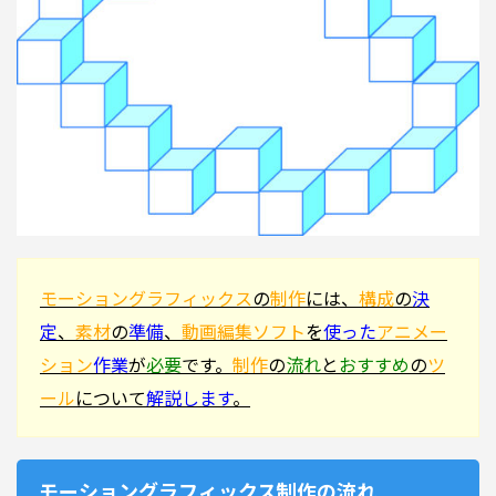
モーショングラフィックス
の
制作
には、
構成
の
決
定
、
素材
の
準備
、
動画編集ソフト
を
使った
アニメー
ション
作業
が
必要
です。
制作
の
流れ
と
おすすめ
の
ツ
ール
について
解説します
。
モーショングラフィックス制作の流れ