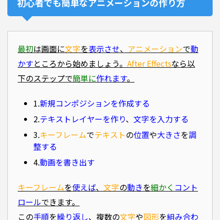
初心者でも簡単なアニメーションの作り方
最初
は画面に
文字
を
表示させ
、
アニメーション
で
動
かす
ところから始めましょう。
After Effects
なら以
下のステップで
簡単に
作れます
。
1.
新規コンポジションを作成する
2.
テキストレイヤーを作り
、
文字を入力する
3.
キーフレーム
で
テキスト
の
位置
や
大きさ
を
調
整する
4.
動画を書き出す
キーフレーム
を
使えば
、
文字
の
動き
を
細かく
コント
ロール
できます。
この
手順
を
繰り返し
、複数の
文字
や
図形
を
組み合わ