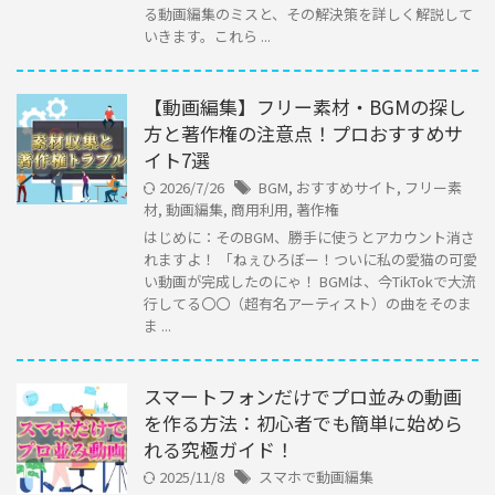
る動画編集のミスと、その解決策を詳しく解説して
いきます。これら ...
【動画編集】フリー素材・BGMの探し
方と著作権の注意点！プロおすすめサ
イト7選
2026/7/26
BGM
,
おすすめサイト
,
フリー素
材
,
動画編集
,
商用利用
,
著作権
はじめに：そのBGM、勝手に使うとアカウント消さ
れますよ！ 「ねぇひろぼー！ついに私の愛猫の可愛
い動画が完成したのにゃ！ BGMは、今TikTokで大流
行してる〇〇（超有名アーティスト）の曲をそのま
ま ...
スマートフォンだけでプロ並みの動画
を作る方法：初心者でも簡単に始めら
れる究極ガイド！
2025/11/8
スマホで動画編集