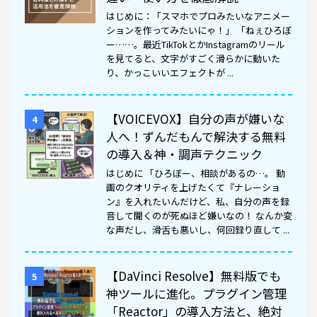
はじめに：「スマホでプロみたいなアニメー
ションを作ってみたいにゃ！」 「ねぇひろぼ
ー……。最近TikTokとかInstagramのリール
を見てると、文字がすごく滑らかに動いた
り、かっこいいエフェクトが ...
【VOICEVOX】自分の声が嫌いな
4
人へ！ずんだもんで解決する無料
の導入＆神・調声テクニック
はじめに 「ひろぼー、相談があるの…。 動
画のクオリティを上げたくて『ナレーショ
ン』を入れたいんだけど、私、自分の声を録
音して聞くのが死ぬほど嫌いなの！ なんか変
な声だし、滑舌も悪いし、何回録り直して ...
【DaVinci Resolve】無料版でも
5
神ツールに進化。プラグイン管理
「Reactor」の導入方法と、絶対