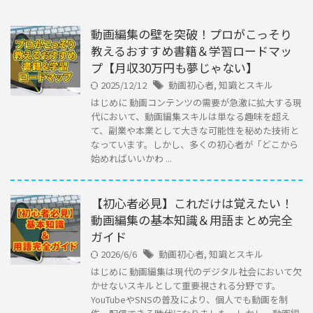
動画編集の壁を突破！プロがこっそり
教えるおすすめ書籍＆学習ロードマッ
プ【月収30万円も夢じゃない】
2025/12/12
動画初心者
,
知識とスキル
はじめに 動画コンテンツの需要が急激に拡大する現
代において、動画編集スキルは単なる趣味を超え
て、副業や本業として大きな可能性を秘めた技術と
なっています。しかし、多くの初心者が「どこから
始めればいいかわ ...
【初心者必見】これだけは覚えたい！
動画編集の基本知識＆用語まとめ完全
ガイド
2026/6/6
動画初心者
,
知識とスキル
はじめに 動画編集は現代のデジタル社会において欠
かせないスキルとして重要視される分野です。
YouTubeやSNSの普及により、個人でも動画を制