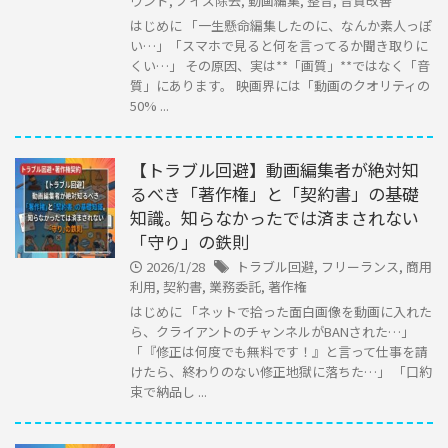
ウンド
,
ノイズ除去
,
動画編集
,
整音
,
音質改善
はじめに 「一生懸命編集したのに、なんか素人っぽ
い…」「スマホで見ると何を言ってるか聞き取りに
くい…」 その原因、実は**「画質」**ではなく「音
質」にあります。 映画界には「動画のクオリティの
50% ...
【トラブル回避】動画編集者が絶対知
るべき「著作権」と「契約書」の基礎
知識。知らなかったでは済まされない
「守り」の鉄則
2026/1/28
トラブル回避
,
フリーランス
,
商用
利用
,
契約書
,
業務委託
,
著作権
はじめに 「ネットで拾った面白画像を動画に入れた
ら、クライアントのチャンネルがBANされた…」
「『修正は何度でも無料です！』と言って仕事を請
けたら、終わりのない修正地獄に落ちた…」 「口約
束で納品し ...