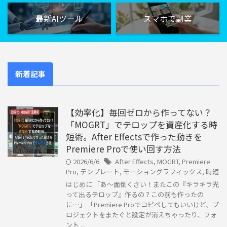
最新AIツール
スマホで副業
新着記事
【効率化】毎回ゼロから作ってない？
「MOGRT」でテロップを資産化する時
短術。After Effectsで作った動きを
Premiere Proで使い回す方法
2026/6/6
After Effects
,
MOGRT
,
Premiere
Pro
,
テンプレート
,
モーショングラフィックス
,
時短
はじめに 「あ〜面倒くさい！またこの『キラキラ光
って出るテロップ』作るの？この前も作ったの
に…」 「Premiere Proでコピペしてもいいけど、プ
ロジェクトをまたぐと設定が消えちゃったり、フォ
ント ...