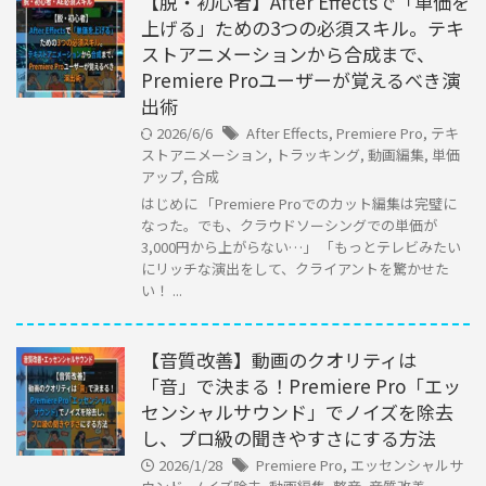
【脱・初心者】After Effectsで「単価を
上げる」ための3つの必須スキル。テキ
ストアニメーションから合成まで、
Premiere Proユーザーが覚えるべき演
出術
2026/6/6
After Effects
,
Premiere Pro
,
テキ
ストアニメーション
,
トラッキング
,
動画編集
,
単価
アップ
,
合成
はじめに 「Premiere Proでのカット編集は完璧に
なった。でも、クラウドソーシングでの単価が
3,000円から上がらない…」 「もっとテレビみたい
にリッチな演出をして、クライアントを驚かせた
い！ ...
【音質改善】動画のクオリティは
「音」で決まる！Premiere Pro「エッ
センシャルサウンド」でノイズを除去
し、プロ級の聞きやすさにする方法
2026/1/28
Premiere Pro
,
エッセンシャルサ