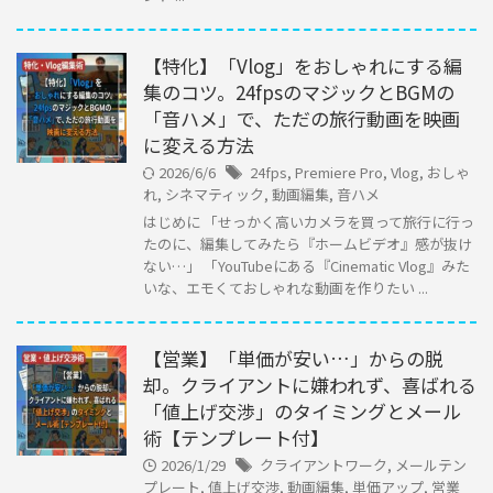
【特化】「Vlog」をおしゃれにする編
集のコツ。24fpsのマジックとBGMの
「音ハメ」で、ただの旅行動画を映画
に変える方法
2026/6/6
24fps
,
Premiere Pro
,
Vlog
,
おしゃ
れ
,
シネマティック
,
動画編集
,
音ハメ
はじめに 「せっかく高いカメラを買って旅行に行っ
たのに、編集してみたら『ホームビデオ』感が抜け
ない…」 「YouTubeにある『Cinematic Vlog』みた
いな、エモくておしゃれな動画を作りたい ...
【営業】「単価が安い…」からの脱
却。クライアントに嫌われず、喜ばれる
「値上げ交渉」のタイミングとメール
術【テンプレート付】
2026/1/29
クライアントワーク
,
メールテン
プレート
,
値上げ交渉
,
動画編集
,
単価アップ
,
営業