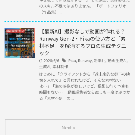
のスキル不足ではありません。 「ポートフォリオ
（作品集） ...
【最新AI】撮影なしで動画が作れる？
Runway Gen-2・Pikaの使い方と「素
材不足」を解消するプロの生成テクニ
ック
2026/6/6
Pika
,
Runway
,
効率化
,
動画生成AI
,
生成AI
,
素材制作
はじめに 「クライアントから『近未来的な都市の映
像を入れて』と言われたけど、そんな素材ない
よ…」「海の映像が欲しいけど、撮影に行く予算も
時間もない…」 動画編集者なら誰しも一度はぶつか
る「素材不足」の ...
Next »