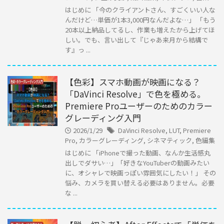
はじめに 「今のクライアントさん、すごくいい人な
んだけど…単価が1本3,000円なんだよな…」 「もう
20本以上納品してるし、作業も増えたから上げてほ
しい。でも、言い出して『じゃあ来月から結構で
す』っ ...
【色彩】スマホ動画が映画になる？
「DaVinci Resolve」で色を極める。
Premiere Proユーザーのためのカラー
グレーディング入門
2026/1/29
DaVinci Resolve
,
LUT
,
Premiere
Pro
,
カラーグレーディング
,
シネマティック
,
色編集
はじめに 「iPhoneで撮った動画、なんか生活感丸
出しでダサい…」「好きなYouTuberの動画みたい
に、オシャレで映画っぽい雰囲気にしたい！」 その
悩み、カメラを買い替える必要はありません。必要
な ...