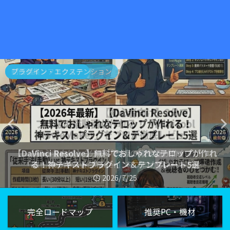
AI動画作成
AI動画作成
動画編集テクニック
プラグイン・エクステンション
動画編集ソフトウェア
動画編集で副業
AI動画作成
動画編集テクニック
動画編集で副業
AI動画作成
【2026年最新】【Python超入門】Premiere Proの「プロ
【2026年最新】【実録】本業の「管理職スキル」は副業で
【2026年最新】Midjourneyはもう不要！？「Gemini
【Premiere Pro】自動編集で作業時間を半分に！標準機能
ジェクト作成〜フォルダ準備」を1クリックで終わらせる自
【2026年最新】Premiere Proとどう使い分ける？DaVinci
【2026年最新】Notion×動画編集！ディレクターのための
【2026年最新】話題のAIアプリ「Vimly」徹底レビュー！
Advanced」でクリック率を倍増させるサムネ素材を作る
無双できる！動画ディレクターとして月収をバグらせる組
【DaVinci Resolve】無料でおしゃれなテロップが作れ
【2026年最新】スマホAI動画生成アプリ徹底比較！
【初心者向け】3分でプロ級の猫動画が作れる！
Resolveの最強AI機能（マジックマスク＆音声分離）
Vimly・Vimora・CapCut…結局どれがおすすめ？
「案件進行＆外注管理」最強ダッシュボード構築術
「MiniTool MovieMaker」をプロが徹底レビュー
る！神テキストプラグイン＆テンプレート5選
動画編集のBロール生成に使えるのか？
＆スクリプトを使った最強時短術
織構築の極意
作スクリプト
方法
2026/5/17
2026/5/17
2026/5/17
2026/5/17
2026/7/25
2026/7/25
2026/6/20
2026/6/6
2026/8/2
2026/8/2
完全ロードマップ
推奨PC・機材