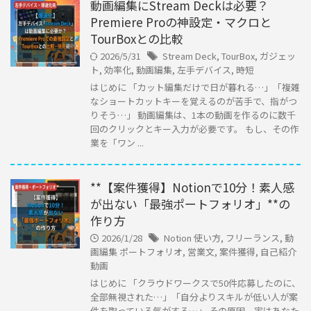
動画編集にStream Deckは必要？
Premiere Proの神設定・マクロと
TourBoxとの比較
2026/5/31
Stream Deck
,
TourBox
,
ガジェッ
ト
,
効率化
,
動画編集
,
左手デバイス
,
時短
はじめに 「カット編集だけで日が暮れる…」「複雑
なショートカットキーを覚えるのが苦手で、指がつ
りそう…」 動画編集は、1本の動画を作るのに数千
回のクリックとキー入力が必要です。 もし、その作
業を「ワン ...
**【案件獲得】Notionで10分！素人感
が出ない「最強ポートフォリオ」**の
作り方
2026/1/28
Notion 使い方
,
フリーランス
,
動
画編集 ポートフォリオ
,
営業文
,
案件獲得
,
自己紹介
動画
はじめに 「クラウドワークスで50件応募したのに、
全部無視された…」「自分よりスキルが低い人が案
件を取っている気がする…」 その原因、実はあなた