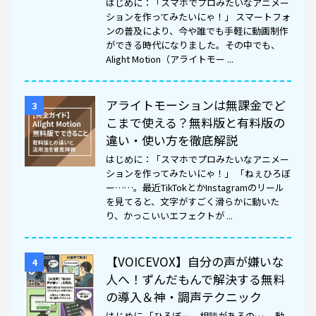
はじめに：「スマホでプロみたいなアニメー
ションを作ってみたいにゃ！」 スマートフォ
ンの普及により、今や誰でも手軽に動画制作
ができる時代になりました。その中でも、
Alight Motion（アライトモー ...
アライトモーションは無課金でど
3
こまで使える？無料版と有料版の
違い・使い方を徹底解説
はじめに：「スマホでプロみたいなアニメー
ションを作ってみたいにゃ！」 「ねぇひろぼ
ー……。最近TikTokとかInstagramのリール
を見てると、文字がすごく滑らかに動いた
り、かっこいいエフェクトが ...
【VOICEVOX】自分の声が嫌いな
4
人へ！ずんだもんで解決する無料
の導入＆神・調声テクニック
はじめに 「ひろぼー、相談があるの…。 動